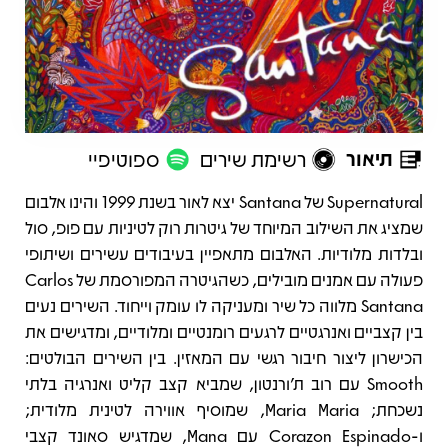
תיאור
רשימת שירים
ספוטיפיי
תיאור
Supernatural של Santana יצא לאור בשנת 1999 והינו אלבום
שמציג את השילוב המיוחד של גיטרות רוק לטיניות עם פופ, סול
ובלדות מלודיות. האלבום מתאפיין בעיבודים עשירים ושיתופי
פעולה עם אמנים מובילים, כשהגיטרה המפורסמת של Carlos
Santana מלווה כל שיר ומעניקה לו עומק וייחוד. השירים נעים
בין קצביים ואנרגטיים לרגעים רומנטיים ומלודיים, ומדגישים את
הכישרון ליצור חיבור רגשי עם המאזין. בין השירים הבולטים:
Smooth עם רוב ת'ורנטון, שמביא קצב קליט ואנרגיה בלתי
נשכחת; Maria Maria, שמוסיף אווירה לטינית מלודית;
ו‑Corazon Espinado עם Mana, שמדגיש סאונד קצבי