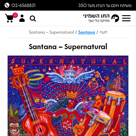
משלוח חינם עד הבית מעל 350
02-6568831
ש״ח
0
לועזי
Santana
Santana – Supernatural
/
/
Santana – Supernatural