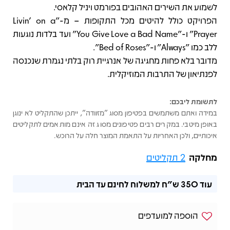
לשמוע את השירים האהובים בפורמט ויניל קלאסי.
הפרויקט כולל להיטים מכל התקופות – מ-"Livin' on a
Prayer" ו-"You Give Love a Bad Name" ועד בלדות נוגעות
ללב כמו "Always" ו-"Bed of Roses".
מדובר בלא פחות מחגיגה של אנרגיית רוק בלתי נגמרת שנכנסה
לפנתיאון של התרבות המוזיקלית.
לתשומת ליבכם:
במידה ואתם משתמשים בפטיפון מסוג "מזוודה", ייתכן שהתקליט לא ינוגן
באופן מיטבי. במקרים רבים פטיפונים מסוג זה אינם מותאמים לתקליטים
איכותיים, ולכן האחריות על התאמת המוצר חלה על הרוכש.
מחלקה
2 תקליטים
עוד
350 ש"ח
למשלוח לחינם עד הבית
הוספה למועדפים