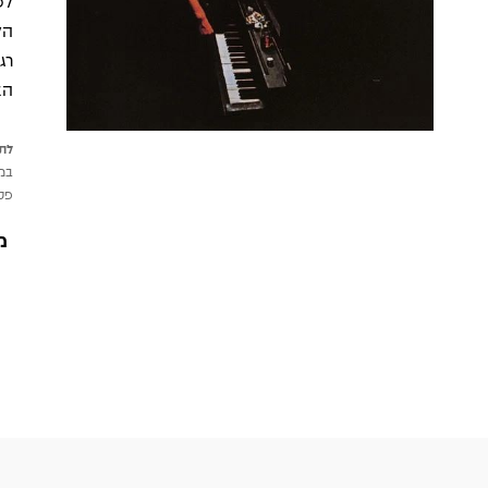
הא
לתש
במי
פטי
מ