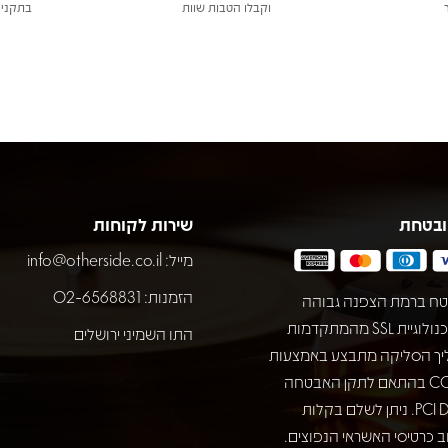
וקבלו הטבות שוות
בתקני 
ובטחת
שירות לקוחות
מייל:
info@otherside.co.il
הזמנות: 02-6568831
ח ברמת הצפנה גבוהה
באמצעות טכנולוגיית SSL מהמתקדמות
התו השמיני ירושלים
יך הסליקה מתבצע באמצעות
חברת COMAX בהתאם לתקן האבטחה
המחמיר PCI DSS. ניתן לשלם בקלות
 כרטיסי האשראי הנפוצים.