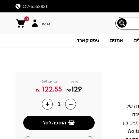
02-6568831
0
כניסה
ים
אמנים
גיפט קארד
מחיר
חברים 5%-
122.55
129
₪
₪
לבום הבכורה של
תיאור
יבה
הוספה לסל
 השירים נעים בין
געים רגועים ומלנכוליים לאווירה נעימה ואינטימית, ומציגים את היכולת של Waits