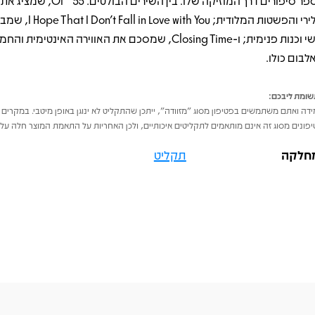
לספר סיפורים דרך המוזיקה שלו. בין השירים הבולט
הלירי והפשטות המלודית; ve with You
רגשי וכנות פנימית; ו‑Closing Time, שמסכם את האווירה האינטימית
לבום כולו.
ומת ליבכם:
דה ואתם משתמשים בפטיפון מסוג "מזוודה", ייתכן שהתקליט לא ינוגן באופן מיטבי. במקרים 
פונים מסוג זה אינם מותאמים לתקליטים איכותיים, ולכן האחריות על התאמת המוצר חלה על 
חלקה
תקליט