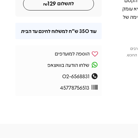
ים: Ol’ ‘55, שמציג את הקסם
129
לתשלום
₪
I Hope That I Don’t Fall in Lo, שמביא עומק
 והחמימה של
עוד
350 ש"ח
למשלוח לחינם עד הבית
רבים
הוספה למועדפים
הרוכש.
שלחו הודעה בוואצאפ
02-6568831
45778756513