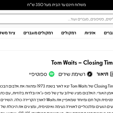
משלוח חינם עד הבית מעל 350 ש״ח
ברים
אזניות
רמקולים
רמקולים מוגברים
ציוד משל
Tom Waits – Closing Ti
תיאור
רשימת שירים
ספוטיפיי
Closing Time של Tom Waits יצא לאור בשנת 1973 ומהווה את א
מן האגדי. האלבום מציג שילוב עדין של פופ-ג’אז ובלדות בלוזיות, עם כת
אינטימית וקול חם ומיוחד שמאפיין את Waits לאורך הקריירה כולה.
ר