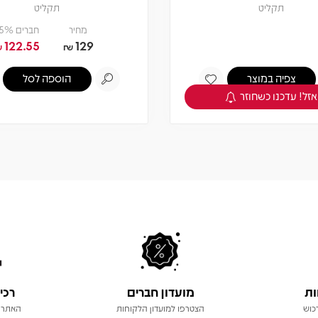
תקליט
תקליט
מחיר
חברים 5% -
122.55
129
₪
₪
צפיה במוצר
הוספה לסל
אזל! עדכנו כשחוזר
ות
מועדון חברים
רכי
כוש
הצטרפו למועדון הלקוחות
האתר 