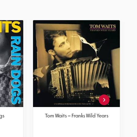
‹
gs
Tom Waits – Franks Wild Years