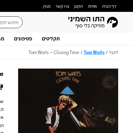
דף הבית
אודות
תקנון
צרו קשר
מגזין
תקליטים
פטיפונים
מג
לועזי
Tom Waits
Tom Waits – Closing Time
/
/
me
הא