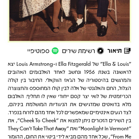
תיאור
רשימת שירים
ספוטיפיי
תיאור
"Ella & Louis" של Ella Fitzgerald ו-Louis Armstrong יצא
לראשונה בשנת 1956 ונחשב לאחד האלבומים האהובים
והמרגשים בהיסטוריה של הג'אז הווקאלי. החיבור בין קולה
הצלול, החם והאלגנטי של אלה לבין קולו המחוספס והחצוצרה
הכריזמטית של לואי יצר קסם ייחודי שאין לו תחליף. האלבום
מלא בדואטים שמדגישים את הניגודיות המושלמת ביניהם,
לצד רגעים אינטימיים שמאפשרים לכל אחד מהם לזרוח בנפרד.
בין השירים הזכורים ניתן למצוא את "Cheek To Cheek", את
"Moonlight In Vermont" ואת "They Can't Take That Away
From Me", שכל אחד מהם מביא לידי ביטוי את החום, ההומור