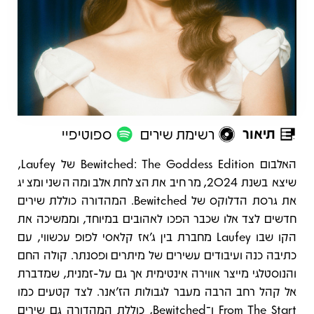
תיאור
רשימת שירים
ספוטיפיי
תיאור
האלבום Bewitched: The Goddess Edition של Laufey,
שיצא בשנת 2024, מרחיב את הצלחת אלבומה השני ומציג
את גרסת הדלוקס של Bewitched. המהדורה כוללת שירים
חדשים לצד אלו שכבר הפכו לאהובים במיוחד, וממשיכה את
הקו שבו Laufey מחברת בין ג’אז קלאסי לפופ עכשווי, עם
כתיבה כנה ועיבודים עשירים של מיתרים ופסנתר. קולה החם
והנוסטלגי מייצר אווירה אינטימית אך גם על-זמנית, שמדברת
אל קהל רחב הרבה מעבר לגבולות הז’אנר. לצד קטעים כמו
From The Start ו־Bewitched, כוללת המהדורה גם שירים