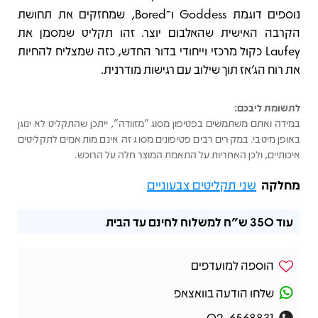
נוספים דוגמת Goddess ו־Bored, שמחזקים את תחושת
הקרבה האישית שהאלבום יוצר. זהו תקליט שמסמן את
Laufey כקול מרכזי וייחודי בדור החדש, כזה שמצליח להחיות
את רוח הג’אז תוך שילוב עם רגישות מודרנית.
לתשומת ליבכם:
במידה ואתם משתמשים בפטיפון מסוג "מזוודה", ייתכן שהתקליט לא ינוגן
באופן מיטבי. במקרים רבים פטיפונים מסוג זה אינם מותאמים לתקליטים
איכותיים, ולכן האחריות על התאמת המוצר חלה על הרוכש.
מחלקה
שני תקליטים צבעוניים
עוד
350 ש"ח
למשלוח לחינם עד הבית
הוספה למועדפים
שלחו הודעה בוואצאפ
02-6568831