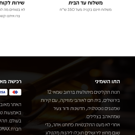
משלוח עד הבית
שירות לקוח
משלוח חינם בקניה מעל 350 ש"ח
לא בטוחים מה לר
צרו איתנו קשר
התו השמיני
רכישה מא
חנות תקליטים מיתולוגית ברחוב שמאי 12
בירושלים, בית חם לאוהבי מוזיקה, עם קירות
האתר מאובט
שמנגנים נוסטלגיה, חדשנות ודור צעיר
שמתאהב בצלילים.
בעולם. תהל
אחרי לא מעט התלבטויות פתחנו אתר, כדי
שגם מחוץ לירושלים תוכלו ליהנות מקטלוג