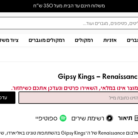
משלוח חינם עד הבית מעל 350 ש״ח
ברים
אזניות
רמקולים
רמקולים מוגברים
ציוד משל
Gipsy Kings – Renaissan
וצר אינו במלאי, השאירו פרטים ונעדכן אתכם כשיחזור.
תיאור
רשימת שירים
ספוטיפיי
האלבום Renaissance של ה־Gipsy Kings בהשתתפות טונינו באל