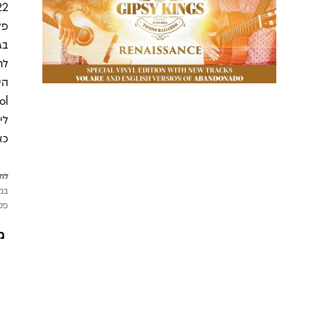
פל
בג
לר
לי
כא
לתש
במי
פטי
מ