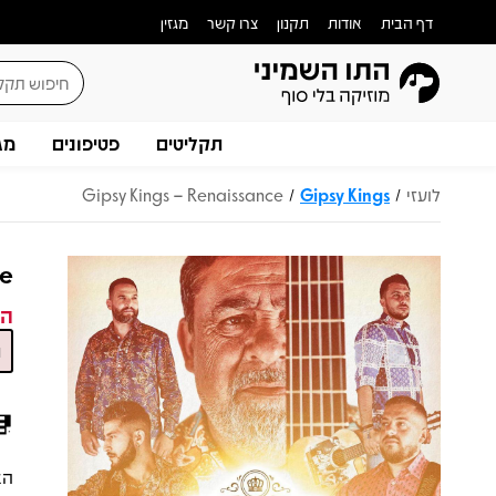
דף הבית
אודות
תקנון
צרו קשר
מגזין
תקליטים
פטיפונים
מג
לועזי
Gipsy Kings
Gipsy Kings – Renaissance
/
/
ce
המ