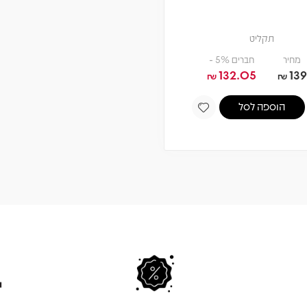
תקליט
מחיר
חברים 5% -
132.05
139
₪
₪
הוספה לסל