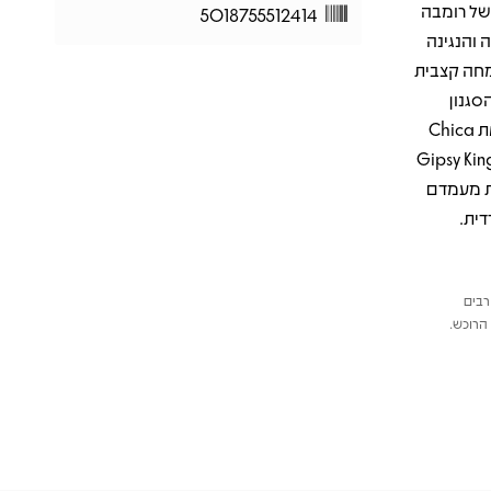
 של רומבה
5018755512414
 והנגינה
שמחה קצבית
סגנון
הייחודי של הלהקה לשפה בינלאומית. בין השירים המרשימים ניתן למצוא את Chica
Abandonad ו־Bem Bem Maria, שממחישים את היכולת של Gipsy Kings
את מעמדם
ית.
רבים
הרוכש.