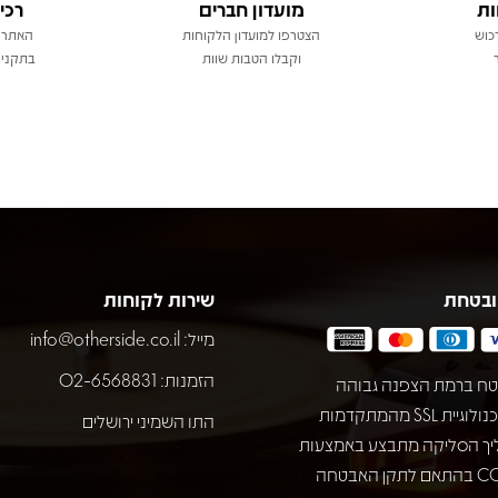
ות
מועדון חברים
רכי
כוש
הצטרפו למועדון הלקוחות
האתר 
וקבלו הטבות שוות
בתקני 
ובטחת
שירות לקוחות
מייל:
info@otherside.co.il
הזמנות: 02-6568831
ח ברמת הצפנה גבוהה
באמצעות טכנולוגיית SSL מהמתקדמות
התו השמיני ירושלים
יך הסליקה מתבצע באמצעות
חברת COMAX בהתאם לתקן האבטחה