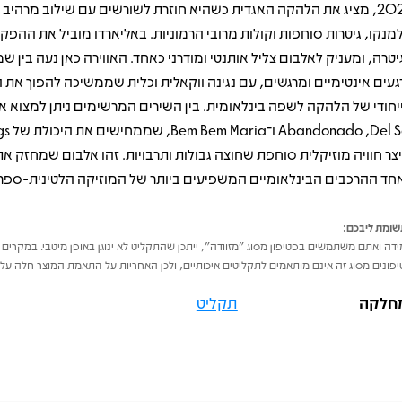
2022, מציג את הלהקה האגדית כשהיא חוזרת לשורשים עם שילוב מרהיב
מנקו, גיטרות סוחפות וקולות מרובי הרמוניות. באליארדו מוביל את ההפקה
יטרה, ומעניק לאלבום צליל אותנטי ומודרני כאחד. האווירה כאן נעה בין 
געים אינטימיים ומרגשים, עם נגינה ווקאלית וכלית שממשיכה להפוך את ה
Del Sol, ‏o
יצר חוויה מוזיקלית סוחפת שחוצה גבולות ותרבויות. זהו אלבום שמחזק 
חד ההרכבים הבינלאומיים המשפיעים ביותר של המוזיקה הלטינית-ספרד
ומת ליבכם:
דה ואתם משתמשים בפטיפון מסוג "מזוודה", ייתכן שהתקליט לא ינוגן באופן מיטבי. במקרים 
פונים מסוג זה אינם מותאמים לתקליטים איכותיים, ולכן האחריות על התאמת המוצר חלה על 
חלקה
תקליט