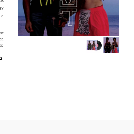
ני
לתש
במי
פטי
מ