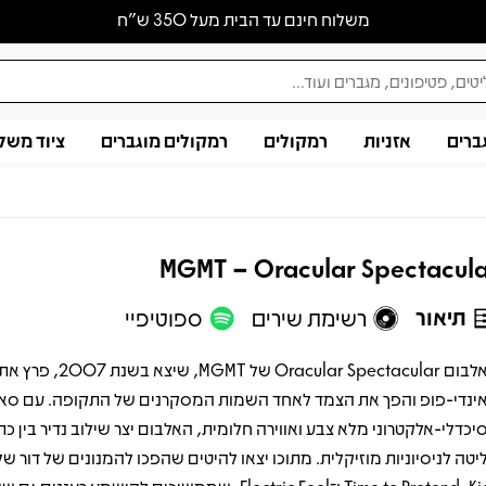
משלוח חינם עד הבית מעל 350 ש״ח
ברים
אזניות
רמקולים
רמקולים מוגברים
ציוד משל
MGMT – Oracular Spectacul
תיאור
רשימת שירים
ספוטיפיי
האלבום Oracular Spectacular של MGMT,
ינדי-פופ והפך את הצמד לאחד השמות המסקרנים של התקופה. עם סאו
יכדלי-אלקטרוני מלא צבע ואווירה חלומית, האלבום יצר שילוב נדיר בין כת
יטה לניסיוניות מוזיקלית. מתוכו יצאו להיטים שהפכו להמנונים של דור ש