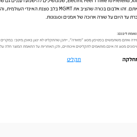
Kids, ‏Time to Pretend ו־Electric Feel, שממשיכים להישמע רענני
צאתם. זהו אלבום בכורה שהציב את MGMT בלב סצנת האינדי העול
כרת עד היום על שורה ארוכה של אמנים וסגנונות.
ומת ליבכם:
דה ואתם משתמשים בפטיפון מסוג "מזוודה", ייתכן שהתקליט לא ינוגן באופן מיטבי. במקרים 
פונים מסוג זה אינם מותאמים לתקליטים איכותיים, ולכן האחריות על התאמת המוצר חלה על 
חלקה
תקליט