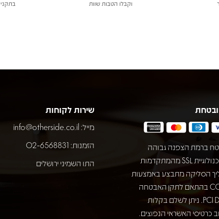
וקבלו הטבות שוות
בתקני 
ובטחת
שירות לקוחות
מייל:
info@otherside.co.il
הזמנות: 02-6568831
ח ברמת הצפנה גבוהה
באמצעות טכנולוגיית SSL מהמתקדמות
התו השמיני ירושלים
יך הסליקה מתבצע באמצעות
חברת COMAX בהתאם לתקן האבטחה
המחמיר PCI DSS. ניתן לשלם בקלות
 כרטיסי האשראי הנפוצים.