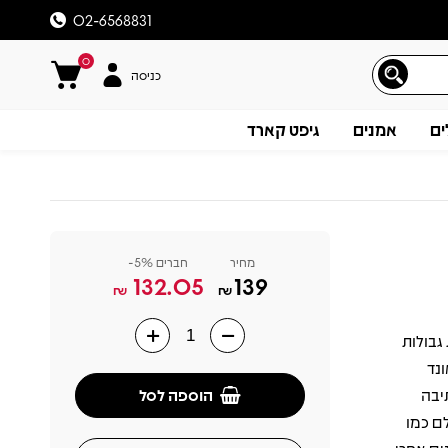
02-6568831
0
כניסה
ים
אמנים
גיפט קארד
מחיר
חברים 5%-
132.05
139
₪
₪
 שיצא בשנת 2007, פרץ את גבולות
תיאור
נד
הוספה לסל
יבה
לם כמו