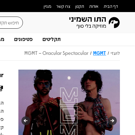
דף הבית
אודות
תקנון
צרו קשר
מגזין
תקליטים
פטיפונים
מג
לועזי
MGMT
MGMT – Oracular Spectacular
/
/
ar
הא
פס
קל