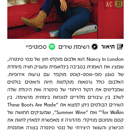
תיאור
רשימת שירים
ספוטיפיי
תיאור
Nancy In London הוא אלבום מוקלט חוץ של ננסי סינטרה,
שמציג את האמנית בסביבה בינלאומית ומעניק חוויה מיוחדת
של סגנון פופ-וווסט-קוסט מוקפד עם נגיעות אירופיות.
האלבום כולל גרסאות מוקלטות חיות ודואטים בולטים
שמבליטים את הקול הייחודי של סינטרה ואת היכולת שלה
לשלב בין עיבודים מלודיים לנוכחות בימתית מרשימה. בין
השירים הבולטים ניתן למצוא את "These Boots Are Made
for Walkin'" ואת "Summer Wine", שמעניקים תחושה של
קסם ותחכום מוזיקלי. מהדורה זו מאפשרת למאזין לחוות את
הכישרון והעושר היצירתי של ננסי סינטרה בצורה אותנטית