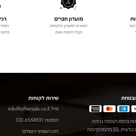
ות
מועדון חברים
רכי
כוש
הצטרפו למועדון הלקוחות
האתר 
וקבלו הטבות שוות
בתקני 
ובטחת
שירות לקוחות
מייל:
info@otherside.co.il
הזמנות: 02-6568831
ח ברמת הצפנה גבוהה
באמצעות טכנולוגיית SSL מהמתקדמות
התו השמיני ירושלים