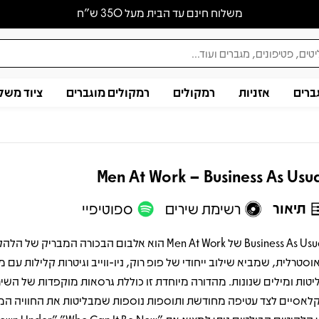
משלוח חינם עד הבית מעל 350 ש״ח
ברים
אזניות
רמקולים
רמקולים מוגברים
ציוד משל
Men At Work – Business As Usu
תיאור
רשימת שירים
ספוטיפיי
Business As Usual של Men At Work הוא אלבום הבכורה המבריק של ה
וסטרלית, שמביא שילוב ייחודי של פופ רוק, ניו-ווייב וגיטרות קלילות עם מ
יטות ומילים שנונות. מהדורה מיוחדת זו כוללת גרסאות מוקפדות של השיר
לאסיים לצד עטיפה מחודשת ותוספות נוספות שמבליטות את החוויה המו