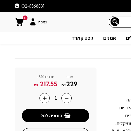
02-6568831
0
כניסה
ים
אמנים
גיפט קארד
מחיר
חברים 5%-
217.55
229
₪
₪
להקה
תיאור
לודיות
הוספה לסל
ים
זיקלית.