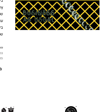
שמ
עם
שח
לתש
במי
פטי
מ