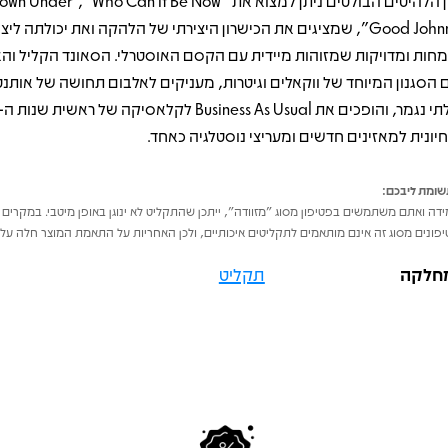
Good Johnny", שמציגים את הכישרון היצירתי של הלהקה ואת יכולתה ליצו
חות ומדויקות שמזוהות מיידית עם הקסם האוסטרלי. הסאונד הקליל והאנ
 הסגנון המיוחד של ווקאלים וגיטרות, מעניקים לאלבום תחושה של אותנטי
יונית למאזינים חדשים ומעריצי נוסטלגיה כאחד.
ומת ליבכם:
דה ואתם משתמשים בפטיפון מסוג "מזוודה", ייתכן שהתקליט לא ינוגן באופן מיטבי. במקרים 
פונים מסוג זה אינם מותאמים לתקליטים איכותיים, ולכן האחריות על התאמת המוצר חלה על 
חלקה
תקליט