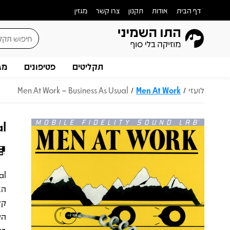
דף הבית
אודות
תקנון
צרו קשר
מגזין
תקליטים
פטיפונים
מג
לועזי
Men At Work
Men At Work – Business As Usual
/
/
al
הא
קל
הק