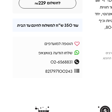
בין הלהיטים הבולטים ניתן למצוא את "Down Under", "Who Can It Be Now?" ו-"Be
229
לתשלום
₪
ר חוויות
רגטי, יחד
ות וכיף
עוד
350 ש"ח
למשלוח לחינם עד הבית
בלתי נגמר, והופכים את Business As Usual לקלאסיקה של ראשית שנות ה-80,
הוספה למועדפים
שלחו הודעה בוואצאפ
רבים
הרוכש.
02-6568831
821797100243