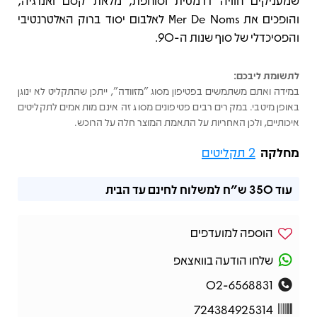
שמעניקים חוויה דרמטית וסוחפת, מלאת קסם ואנרגיה,
והופכים את Mer De Noms לאלבום יסוד ברוק האלטרנטיבי
והפסיכדלי של סוף שנות ה-90.
לתשומת ליבכם:
במידה ואתם משתמשים בפטיפון מסוג "מזוודה", ייתכן שהתקליט לא ינוגן
באופן מיטבי. במקרים רבים פטיפונים מסוג זה אינם מותאמים לתקליטים
איכותיים, ולכן האחריות על התאמת המוצר חלה על הרוכש.
מחלקה
2 תקליטים
עוד
350 ש"ח
למשלוח לחינם עד הבית
הוספה למועדפים
שלחו הודעה בוואצאפ
02-6568831
724384925314