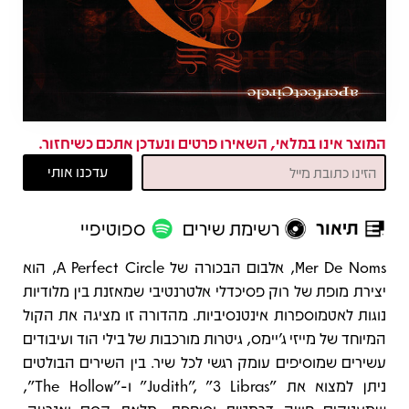
המוצר אינו במלאי, השאירו פרטים ונעדכן אתכם כשיחזור.
תיאור
רשימת שירים
ספוטיפיי
תיאור
Mer De Noms, אלבום הבכורה של A Perfect Circle, הוא
יצירת מופת של רוק פסיכדלי אלטרנטיבי שמאזנת בין מלודיות
נוגות לאטמוספרות אינטנסיביות. מהדורה זו מציגה את הקול
המיוחד של מייזי ג'יימס, גיטרות מורכבות של בילי הוד ועיבודים
עשירים שמוסיפים עומק רגשי לכל שיר. בין השירים הבולטים
ניתן למצוא את "Judith", "3 Libras" ו-"The Hollow",