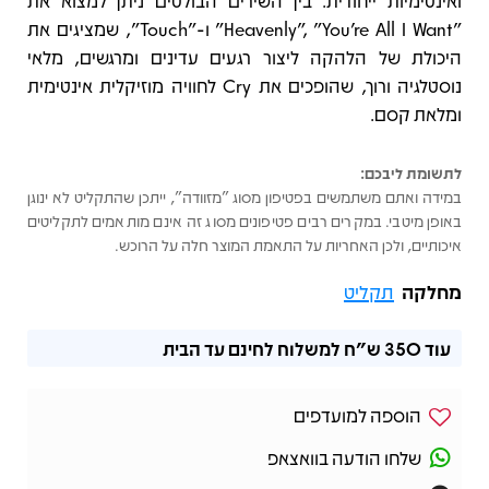
ואינטימיות ייחודית. בין השירים הבולטים ניתן למצוא את
"Heavenly", "You’re All I Want" ו-"Touch", שמציגים את
היכולת של הלהקה ליצור רגעים עדינים ומרגשים, מלאי
נוסטלגיה ורוך, שהופכים את Cry לחוויה מוזיקלית אינטימית
ומלאת קסם.
לתשומת ליבכם:
במידה ואתם משתמשים בפטיפון מסוג "מזוודה", ייתכן שהתקליט לא ינוגן
באופן מיטבי. במקרים רבים פטיפונים מסוג זה אינם מותאמים לתקליטים
איכותיים, ולכן האחריות על התאמת המוצר חלה על הרוכש.
מחלקה
תקליט
עוד
350 ש"ח
למשלוח לחינם עד הבית
הוספה למועדפים
שלחו הודעה בוואצאפ