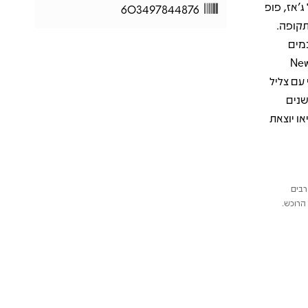
של ג’אז, פופ
603497844876
תקופה.
טים חכמים
תקווה, טכנולוגיה ואופטימיות נאיבית. שירים כמו "I.G.Y." ו־"New
י עם צליל
שנים
ו יוצאת
רבים
הרוכש.