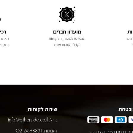
ות
מועדון חברים
רכי
כוש
הצטרפו למועדון הלקוחות
האתר 
וקבלו הטבות שוות
בתקני 
ובטחת
שירות לקוחות
מייל:
info@otherside.co.il
הזמנות: 02-6568831
ח ברמת הצפנה גבוהה