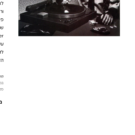
ור
עש
לק
הד
לתש
במי
פטי
מ