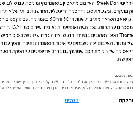
לאחר ימי Steely Dan. האלבום מתאפיין בסאונד נקי ומוקפד, עם שילוב 
וק מתקדם, ומציג את סגנון ההפקה הדיגיטלית החדשנית ביותר של אותה 
פייגן שואב השראה מתרבות שנות ה־50 וה־60 באמריקה, עם טקס
שמספרים על 
Frontier" הפכו לאהובים במיוחד והדגישו את היכולת שלו לשלב סיפור איש
יר ומלודי. האלבום זכה לשבחים על איכות הסאונד והכתיבה, והפך עם ה
לאסיקה של רוק מתוחכם שמוערך גם בקרב אודיופילים על הפקת הסטריא
ופן שלו.
ומת ליבכם:
דה ואתם משתמשים בפטיפון מסוג "מזוודה", ייתכן שהתקליט לא ינוגן באופן מיטבי. במקרים 
פונים מסוג זה אינם מותאמים לתקליטים איכותיים, ולכן האחריות על התאמת המוצר חלה על 
חלקה
תקליט