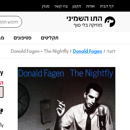
דף הבית
אודות
תקנון
צרו קשר
מגזין
תקליטים
פטיפונים
מג
לועזי
Donald Fagen
Donald Fagen – The Nightfly
/
/
ly
המ