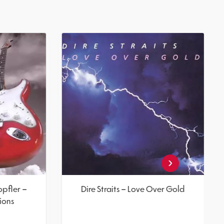
‹
its
Dire Straits & Mark Knopfler –
Private Investigations