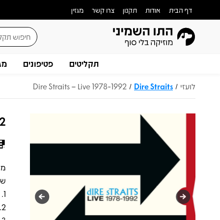
דף הבית
אודות
תקנון
צרו קשר
מגזין
תקליטים
פטיפונים
מג
לועזי
Dire Straits
Dire Straits – Live 1978-1992
/
/
92
שי
1. Alchemy - Dire Straits Live (3LP) (מהדורה מחודשת מורחבת)
2. On The Night (4LP)