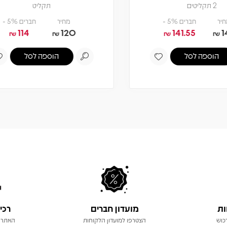
תקליט
תקליט
מחיר
חברים 5% -
מחיר
חברים 5% -
122.55
129
114
12
₪
₪
₪
₪
הוספה לסל
הוספה לסל
ות
מועדון חברים
רכי
כוש
הצטרפו למועדון הלקוחות
האתר 