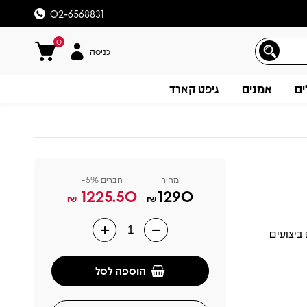
02-6568831
0
כניסה
ים
אמנים
גיפט קארד
מחיר
חברים 5%-
1225.50
1290
₪
₪
D הכולל 5 אלבומים (עם ביצועים
תיאור
הוספה לסל