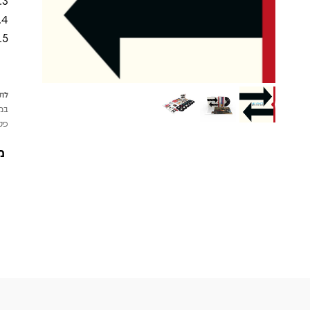
3. Encores (1LP) (מהדורה מחודשת)
4. Live at the BBC (1LP)
5. Live at the Rainbow (3LP) - לראשונה על גבי תקליט
לתש
במי
פטי
מ