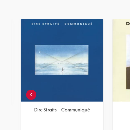
Dire Straits – Making Movies
תקליט
מחיר
חברים 5% -
122.55
129
₪
₪
הוספה לסל
›
Dir