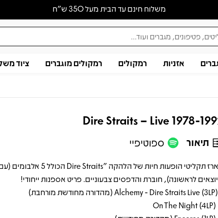
משלוח חינם עד הבית מעל 350 ש״ח
ברים
אזניות
רמקולים
רמקולים מוגברים
ציוד משל
Dire Straits – Live 1978-19
תיאור
ספוטיפיי
מארז תקליטי הופעות חיות של הלהקה "ire Straits
וצאים לראשונה), חוברת והדפסים צבעוניים. פריט אספנות ייחודי!