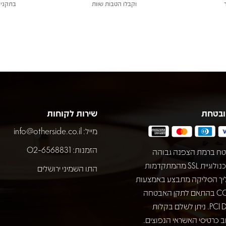
וקבלו הטבות שוות
בתקני 
ובטחת
שירות לקוחות
מייל:
info@otherside.co.il
הזמנות: 02-6568831
ח ברמת הצפנה גבוהה
באמצעות טכנולוגיית SSL מהמתקדמות
התו השמיני ירושלים
יך הסליקה מתבצע באמצעות
חברת COMAX בהתאם לתקן האבטחה
המחמיר PCI DSS. ניתן לשלם בקלות
 כרטיסי האשראי הנפוצים.