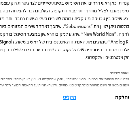
נדית. כאן ראש הרחיבו את השימוש בסינתיסייזרים לצד גיטרות רוק עוצמת
ימן מעבר לצליל מודרני יותר עבור התקופה. האלבום זכה להצלחה רבה 
ציג שילוב בין טכניקה מוזיקלית גבוהה לשירים בעלי נגישות רחבה יותר. מב
הבולטות ניתן לציין את "Subdivisions", שהפך לאחד השירים המזוהים
לבום מפתח בהיסטוריה של הלהקה, כזה שפתח את הדלת לשילוב בין פרו
וק אלטרנטיבי ואלקטרוני.
ומת ליבכם:
דה ואתם משתמשים בפטיפון מסוג "מזוודה", ייתכן שהתקליט לא ינוגן באופן מיטבי. במקרים 
פונים מסוג זה אינם מותאמים לתקליטים איכותיים, ולכן האחריות על התאמת המוצר חלה על 
חלקה
תקליט