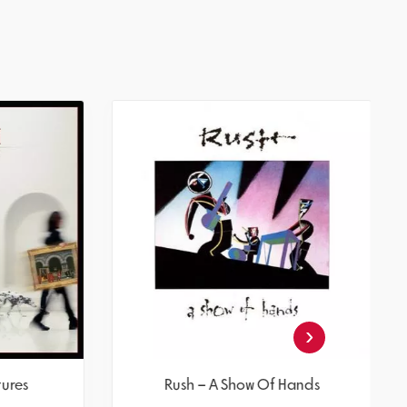
‹
ves
Rush – Moving Pictures