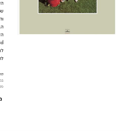
הק
שס
וה
לא
לר
לתש
במי
פטי
מ