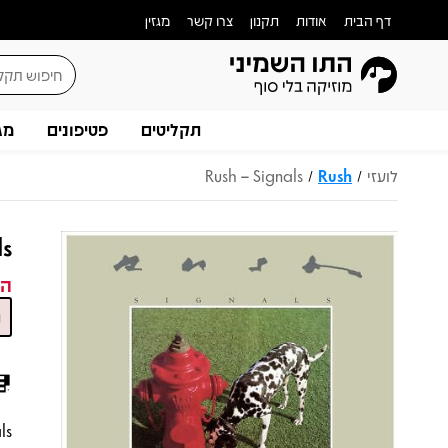
דף הבית
אודות
תקנון
צרו קשר
מגזין
תקליטים
פטיפונים
מג
לועזי
Rush
Rush – Signals
/
/
ls
המ