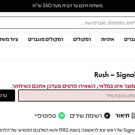
משלוח חינם עד הבית מעל 350 ש״ח
ברים
אזניות
רמקולים
רמקולים מוגברים
ציוד משל
Rush – Signa
וצר אינו במלאי, השאירו פרטים ונעדכן אתכם כשיחזור.
תיאור
רשימת שירים
ספוטיפיי
Signals של ראש יצא לראשונה בשנת 1982 והוא האלבום התשיעי של ה