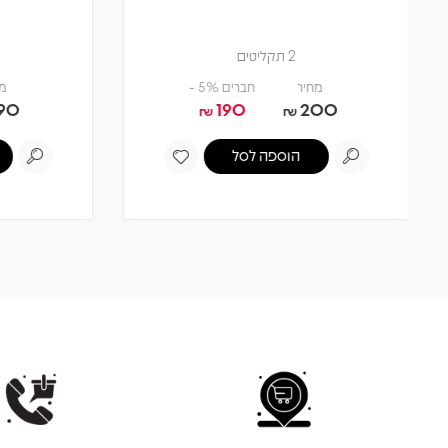
מארז תקליטים
מחיר
חברים 5% -
560.50
590
₪
₪
הוספה לסל