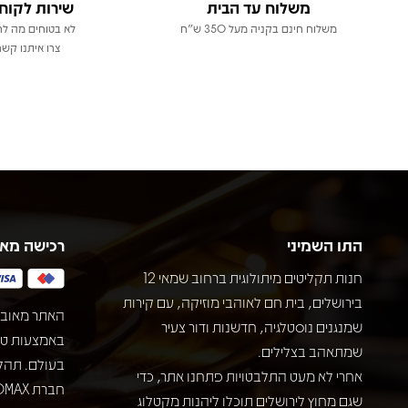
משלוח עד הבית
שירות לקוח
משלוח חינם בקניה מעל 350 ש"ח
לא בטוחים מה לר
צרו איתנו קשר
התו השמיני
רכישה מא
חנות תקליטים מיתולוגית ברחוב שמאי 12
בירושלים, בית חם לאוהבי מוזיקה, עם קירות
האתר מאובט
שמנגנים נוסטלגיה, חדשנות ודור צעיר
שמתאהב בצלילים.
בעולם. תהל
אחרי לא מעט התלבטויות פתחנו אתר, כדי
שגם מחוץ לירושלים תוכלו ליהנות מקטלוג