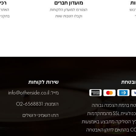
ות
מועדון חברים
רכי
כוש
הצטרפו למועדון הלקוחות
האתר 
וקבלו הטבות שוות
בתקני 
ובטחת
שירות לקוחות
מייל:
info@otherside.co.il
הזמנות: 02-6568831
ח ברמת הצפנה גבוהה
באמצעות טכנולוגיית SSL מהמתקדמות
התו השמיני ירושלים
יך הסליקה מתבצע באמצעות
חברת COMAX בהתאם לתקן האבטחה