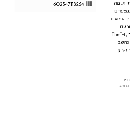
יות, מה
602547118264
במצעדים
ין הרצועות
 ביותר עם
הלהקה, "New World Man" שהגיע למקום הראשון במצעד הסינגלים הקנדי, ו-"The
Analog Kid" שמדגים את האנרגיה האינטנסיבית של ראש בשיאה. Signals נחשב
ג-רוק
רבים
הרוכש.