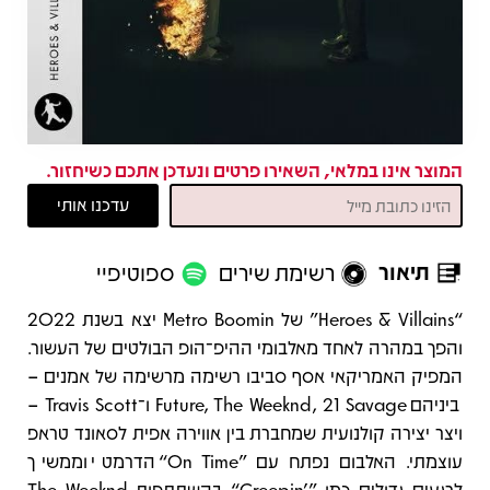
המוצר אינו במלאי, השאירו פרטים ונעדכן אתכם כשיחזור.
תיאור
רשימת שירים
ספוטיפיי
תיאור
“Heroes & Villains” של Metro Boomin יצא בשנת 2022
והפך במהרה לאחד מאלבומי ההיפ־הופ הבולטים של העשור.
המפיק האמריקאי אסף סביבו רשימה מרשימה של אמנים –
ביניהם Future, The Weeknd, 21 Savage ו־Travis Scott –
ויצר יצירה קולנועית שמחברת בין אווירה אפית לסאונד טראפ
עוצמתי. האלבום נפתח עם ‎“On Time”‎ הדרמטי וממשיך
לרגעים גדולים כמו ‎“Creepin’”‎ בהשתתפות The Weeknd