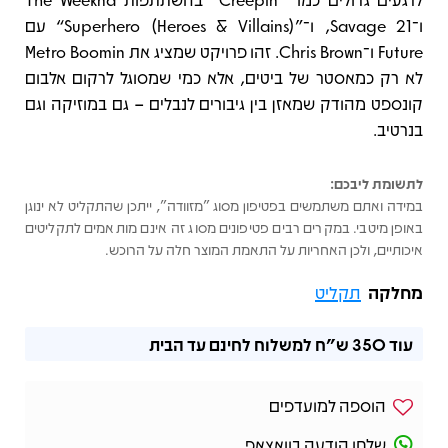
ו־21 Savage, ו־‎“Superhero (Heroes & Villains)”‎ עם
Future ו־Chris Brown. זהו פרויקט שמציג את Metro Boomin
לא רק כמאסטר של ביטים, אלא כמי שמסוגל לרקום אלבום
קונספט מהודק שמאזן בין גיבורים לנבלים – גם במוזיקה וגם
בנרטיב.
לתשומת ליבכם:
במידה ואתם משתמשים בפטיפון מסוג "מזוודה", ייתכן שהתקליט לא ינוגן
באופן מיטבי. במקרים רבים פטיפונים מסוג זה אינם מותאמים לתקליטים
איכותיים, ולכן האחריות על התאמת המוצר חלה על הרוכש.
מחלקה
תקליט
עוד
350 ש"ח
למשלוח לחינם עד הבית
הוספה למועדפים
שלחו הודעה בוואצאפ