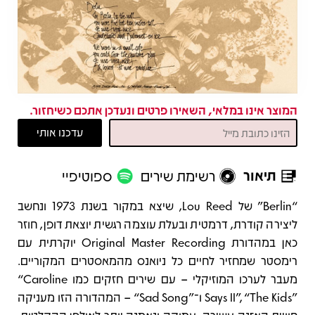
המוצר אינו במלאי, השאירו פרטים ונעדכן אתכם כשיחזור.
תיאור
רשימת שירים
ספוטיפיי
תיאור
“Berlin” של Lou Reed, שיצא במקור בשנת 1973 ונחשב
ליצירה קודרת, דרמטית ובעלת עוצמה רגשית יוצאת דופן, חוזר
כאן במהדורת Original Master Recording יוקרתית עם
רימסטר שמחזיר לחיים כל ניואנס מהמאסטרים המקוריים.
מעבר לערכו המוזיקלי – עם שירים חזקים כמו ‎“Caroline
Says II”‎, ‎“The Kids”‎ ו־‎“Sad Song”‎ – המהדורה הזו מעניקה