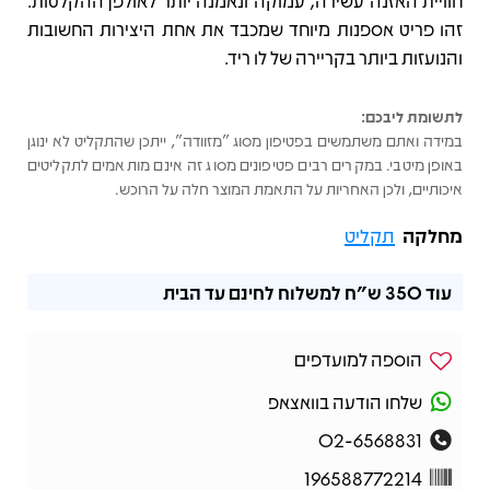
חוויית האזנה עשירה, עמוקה ונאמנה יותר לאולפן ההקלטות.
זהו פריט אספנות מיוחד שמכבד את אחת היצירות החשובות
והנועזות ביותר בקריירה של לו ריד.
לתשומת ליבכם:
במידה ואתם משתמשים בפטיפון מסוג "מזוודה", ייתכן שהתקליט לא ינוגן
באופן מיטבי. במקרים רבים פטיפונים מסוג זה אינם מותאמים לתקליטים
איכותיים, ולכן האחריות על התאמת המוצר חלה על הרוכש.
מחלקה
תקליט
עוד
350 ש"ח
למשלוח לחינם עד הבית
הוספה למועדפים
שלחו הודעה בוואצאפ
02-6568831
196588772214