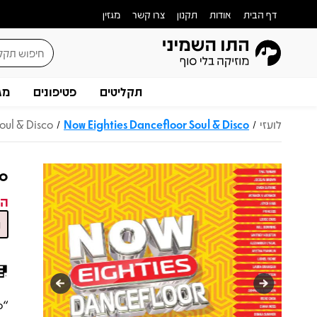
דף הבית
אודות
תקנון
צרו קשר
מגזין
תקליטים
פטיפונים
מג
לועזי
Now Eighties Dancefloor Soul & Disco
oul & Disco
/
/
co
המ