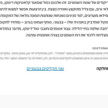
אי גרוב, עם צליל מהוקצע ואווירה נוצצת. בין הרצועות אפשר למצוא להיט
ילאו מועדונים, לצד פנינים נשכחות שנותנות תמונה מלאה של התקופה. 
קול שמדביק באנרגיה שלו – צבעוני, סוחף ועמוס בגרוב – ומחזיר לתקו
חבה שלטה בחיי הלילה. עבור אספנים וחובבי סול־דיסקו, מדובר במהדור
צליחה ללכוד את רוח השמונים בצורה אותנטית ומהנה.
ומת ליבכם:
דה ואתם משתמשים בפטיפון מסוג "מזוודה", ייתכן שהתקליט לא ינוגן באופן מיטבי. במקרים 
פונים מסוג זה אינם מותאמים לתקליטים איכותיים, ולכן האחריות על התאמת המוצר חלה על 
חלקה
שני תקליטים צבעוניים