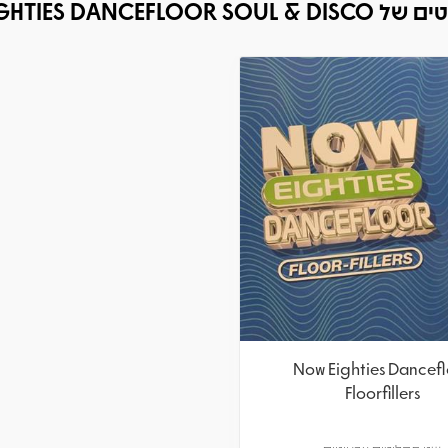
NOW EIGHTIES DANCEFLOOR
Now Eighties Dancef
Floorfillers