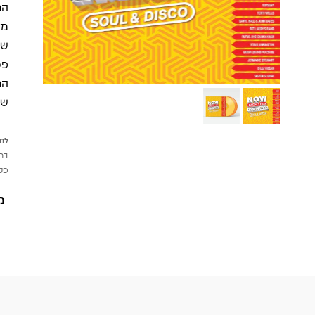
מל
שמ
פס
הר
שמ
לתש
במי
פטי
מ