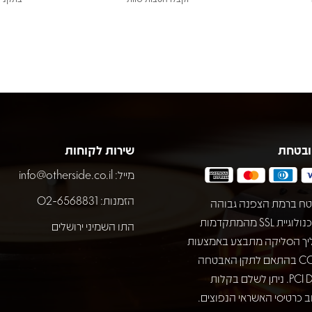
ובטחת
שירות לקוחות
מייל:
info@otherside.co.il
הזמנות: 02-6568831
ח ברמת הצפנה גבוהה
באמצעות טכנולוגיית SSL מהמתקדמות
התו השמיני ירושלים
יך הסליקה מתבצע באמצעות
חברת COMAX בהתאם לתקן האבטחה
המחמיר PCI DSS. ניתן לשלם בקלות
 כרטיסי האשראי הנפוצים.