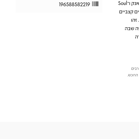
הריקודים של שנות השמונים. זהו אלבום כפול שמאגד קלאסיקות דיסקו, פאנק ו־Soul
196588582219
ים קצביים
זהו
פה שבה
ה
רבים
הרוכש.