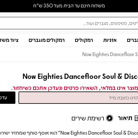
משלוח חינם עד הבית מעל 350 ש״ח
ברים
אזניות
רמקולים
רמקולים מוגברים
ציוד משל
Now Eighties Dancefloor S
Now Eighties Dancefloor Soul & Dis
וצר אינו במלאי, השאירו פרטים ונעדכן אתכם כשיחזור.
תיאור
רשימת שירים
“Now Eighties Dancefloor Soul & Disco” הוא אוסף סוחף שמח