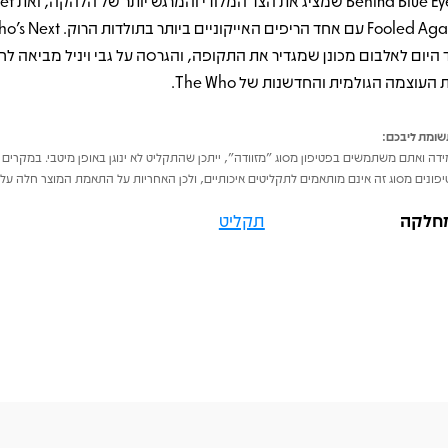
Behind Blue Eyes
 היום לאלבום מכונן שמגדיר את התקופה, והגרסה על גבי ויניל מביאה ל
העוצמה הגולמית והחדשנות של The Who.
ומת ליבכם:
דה ואתם משתמשים בפטיפון מסוג "מזוודה", ייתכן שהתקליט לא ינוגן באופן מיטבי. במקרים 
פונים מסוג זה אינם מותאמים לתקליטים איכותיים, ולכן האחריות על התאמת המוצר חלה על 
חלקה
תקליט