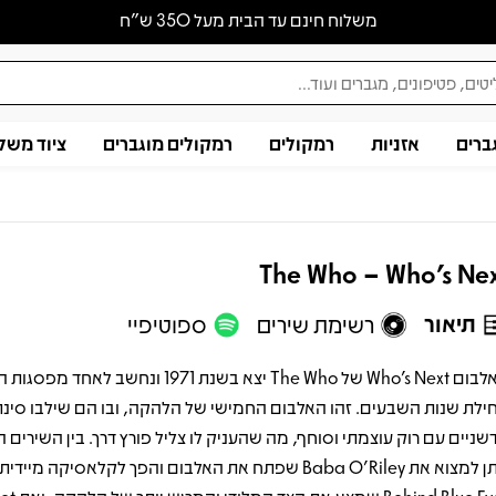
משלוח חינם עד הבית מעל 350 ש״ח
ברים
אזניות
רמקולים
רמקולים מוגברים
ציוד משל
The Who – Who's Ne
תיאור
רשימת שירים
ספוטיפיי
האלבום Who’s Next של The Who יצא בשנת 1971 ונחשב לאח
ילת שנות השבעים. זהו האלבום החמישי של הלהקה, ובו הם שילבו סינת
שניים עם רוק עוצמתי וסוחף, מה שהעניק לו צליל פורץ דרך. בין השירים 
ניתן למצוא את Baba O’Riley שפתח את האלבום והפך לקלאסיקה מייד