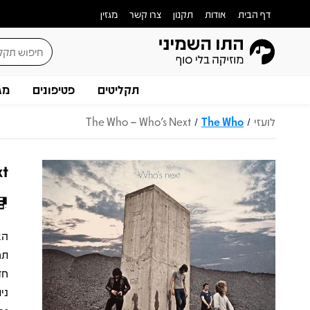
דף הבית
אודות
תקנון
צרו קשר
מגזין
תקליטים
פטיפונים
מג
לועזי
The Who
The Who – Who's Next
/
/
xt
תח
חד