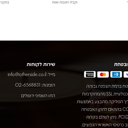
וקבלו הטבות שוות
בתקני 
ובטחת
שירות לקוחות
מייל:
info@otherside.co.il
הזמנות: 02-6568831
ח ברמת הצפנה גבוהה
באמצעות טכנולוגיית SSL מהמתקדמות
התו השמיני ירושלים
יך הסליקה מתבצע באמצעות
חברת COMAX בהתאם לתקן האבטחה
המחמיר PCI DSS. ניתן לשלם בקלות
 כרטיסי האשראי הנפוצים.