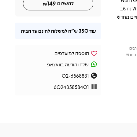
 שמציג את הצד המלודי והמרגש יותר של הלהקה, ואת Won’t Get
149
לתשלום
₪
Fooled Again עם אחד הריפים האייקוניים ביותר בתולדות הרוק. Who’s Next נחשב
חיים מחדש
עוד
350 ש"ח
למשלוח לחינם עד הבית
רבים
הוספה למועדפים
הרוכש.
שלחו הודעה בוואצאפ
02-6568831
602435858401