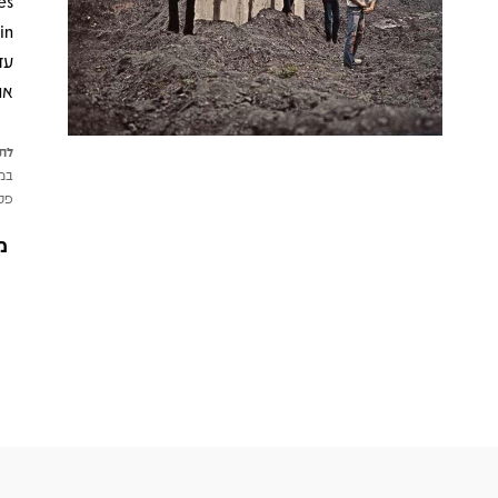
עד
את 
לתש
במי
פטי
מ