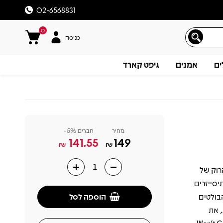
02-6568831
0
כניסה
ים
אמנים
גיפט קארד
מחיר
חברים 5%-
141.55
149
₪
₪
ד מפסגות הרוק של
תיאור
יסייזרים
הוספה לסל
הבולטים
ית, את