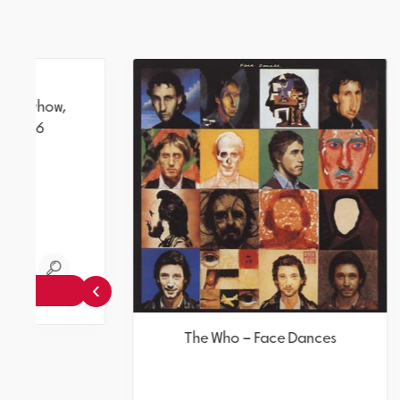
›
The Who – Anyway, Anyhow,
Th
Anywhere 1965-1966