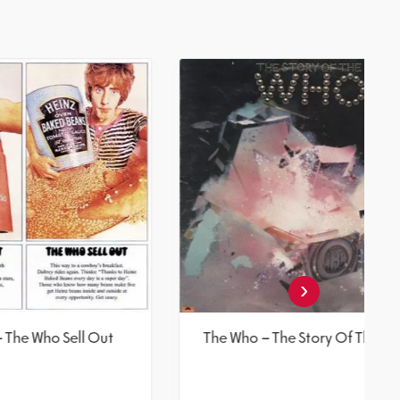
‹
One
The Who – The Who Sell Out