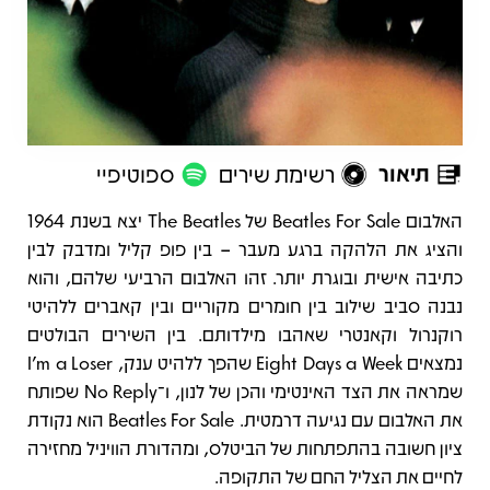
תיאור
רשימת שירים
ספוטיפיי
תיאור
האלבום Beatles For Sale של The Beatles יצא בשנת 1964
והציג את הלהקה ברגע מעבר – בין פופ קליל ומדבק לבין
כתיבה אישית ובוגרת יותר. זהו האלבום הרביעי שלהם, והוא
נבנה סביב שילוב בין חומרים מקוריים ובין קאברים ללהיטי
רוקנרול וקאנטרי שאהבו מילדותם. בין השירים הבולטים
נמצאים Eight Days a Week שהפך ללהיט ענק, I’m a Loser
שמראה את הצד האינטימי והכן של לנון, ו־No Reply שפותח
את האלבום עם נגיעה דרמטית. Beatles For Sale הוא נקודת
ציון חשובה בהתפתחות של הביטלס, ומהדורת הוויניל מחזירה
לחיים את הצליל החם של התקופה.