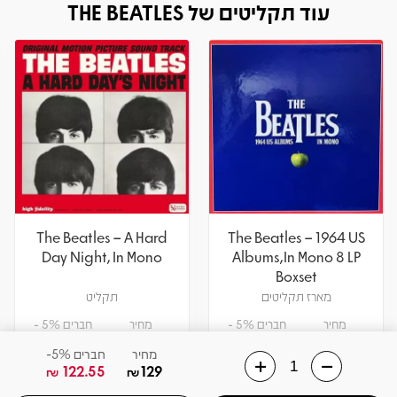
עוד תקליטים של THE BEATLES
The Beatles – A Hard
The Beatles – 1964 US
Day Night, In Mono
Albums,In Mono 8 LP
Boxset
מארז תקליטים
תקליט
מחיר
חברים 5% -
מחיר
חברים 5% -
160.55
169
1045
1100
₪
₪
₪
₪
מחיר
חברים 5%-
122.55
129
₪
₪
הוספה לסל
הוספה לסל