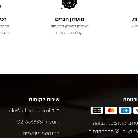
ות
מועדון חברים
רכי
כוש
הצטרפו למועדון הלקוחות
האתר 
וקבלו הטבות שוות
בתקני 
ובטחת
שירות לקוחות
מייל:
info@otherside.co.il
הזמנות: 02-6568831
ח ברמת הצפנה גבוהה
באמצעות טכנולוגיית SSL מהמתקדמות
התו השמיני ירושלים