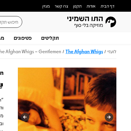
דף הבית
אודות
תקנון
צרו קשר
מגזין
תקליטים
פטיפונים
מג
לועזי
The Afghan Whigs
he Afghan Whigs – Gentlemen
/
/
en
וה
מו