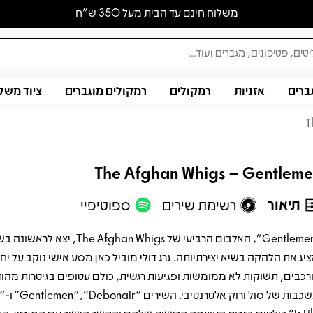
משלוח חינם עד הבית מעל 350 ש״ח
ברים
אזניות
רמקולים
רמקולים מוגברים
ציוד משל
T
The Afghan Whigs – Gentlem
תיאור
רשימת שירים
ספוטיפיי
ציג את הלהקה בשיא יצירתיותה. גרג דולי מוביל כאן מסע אישי נוקב על יח
רכבים, תשוקות לא ממומשות ופגיעות רגשית, כולם עטופים בגיטרות מהו