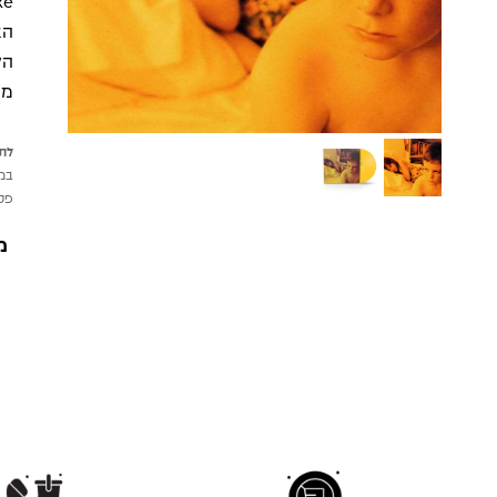
הא
הל
מו
לתש
במי
פטי
מ