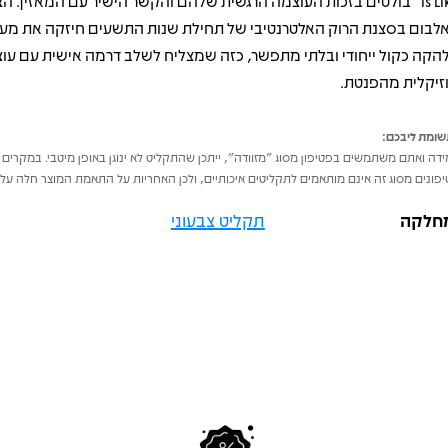
Is Like” בולטים בזכות העוצמה הרגשית שלהם והקשר הישיר עם המאזין. ה
לבום בסצנת הרוק האלטרנטיבי של תחילת שנות התשעים חיזקה את מע
הקה כקול ייחודי ובלתי מתפשר, כזה שמצליח לשלב דרמה אישית עם עו
זיקלית מהפנטת.
ומת ליבכם:
דה ואתם משתמשים בפטיפון מסוג "מזוודה", ייתכן שהתקליט לא ינוגן באופן מיטבי. במקרים 
פונים מסוג זה אינם מותאמים לתקליטים איכותיים, ולכן האחריות על התאמת המוצר חלה על 
חלקה
תקליט צבעוני