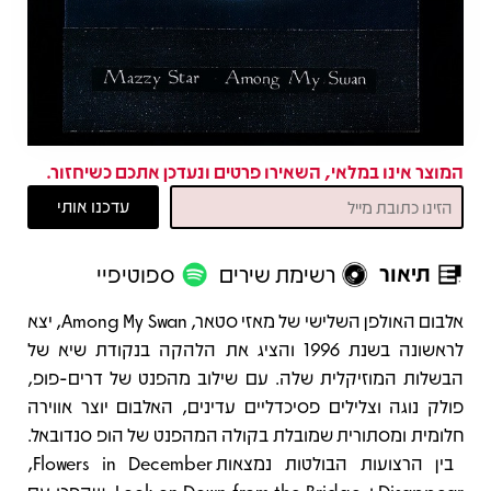
המוצר אינו במלאי, השאירו פרטים ונעדכן אתכם כשיחזור.
תיאור
רשימת שירים
ספוטיפיי
תיאור
אלבום האולפן השלישי של מאזי סטאר, Among My Swan, יצא
לראשונה בשנת 1996 והציג את הלהקה בנקודת שיא של
הבשלות המוזיקלית שלה. עם שילוב מהפנט של דרים-פופ,
פולק נוגה וצלילים פסיכדליים עדינים, האלבום יוצר אווירה
חלומית ומסתורית שמובלת בקולה המהפנט של הופ סנדובאל.
בין הרצועות הבולטות נמצאות Flowers in December,