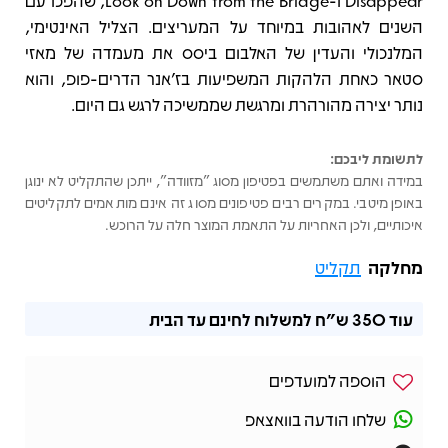
‏Disappear ו-Look on Down from the Bridge, שהפכו עם
השנים לאהובות במיוחד על המעריצים. הצליל האינטימי,
המלנכולי והעדין של האלבום ביסס את מעמדה של מאזי
סטאר כאחת הלהקות המשפיעות בז’אנר הדרים-פופ, והוא
נותר יצירה מהורהרת ומרגשת שממשיכה לרגש גם היום.
לתשומת ליבכם:
במידה ואתם משתמשים בפטיפון מסוג "מזוודה", ייתכן שהתקליט לא ינוגן
באופן מיטבי. במקרים רבים פטיפונים מסוג זה אינם מותאמים לתקליטים
איכותיים, ולכן האחריות על התאמת המוצר חלה על הרוכש.
מחלקה
תקליט
עוד
350 ש"ח
למשלוח לחינם עד הבית
הוספה למועדפים
שלחו הודעה בוואצאפ