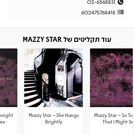
02-6568831
602475768418
עוד תקליטים של MAZZY STAR
Mazzy Star – So Tonight
Mazzy Star – She Hangs
That I Might See
Brightly