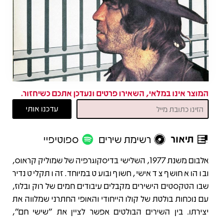
המוצר אינו במלאי, השאירו פרטים ונעדכן אתכם כשיחזור.
תיאור
רשימת שירים
ספוטיפיי
תיאור
אלבום משנת 1977, השלישי בדיסקוגרפיה של שמוליק קראוס,
ובו הוא חושף צד אישי, חשוף ובועט במיוחד. זהו תקליט נדיר
שבו הטקסטים הישירים מקבלים עיבודים חמים של רוק ובלוז,
עם נוכחות בולטת של קולו הייחודי והאופי החתרני שמלווה את
יצירתו. בין השירים הבולטים אפשר לציין את "שישי חם",