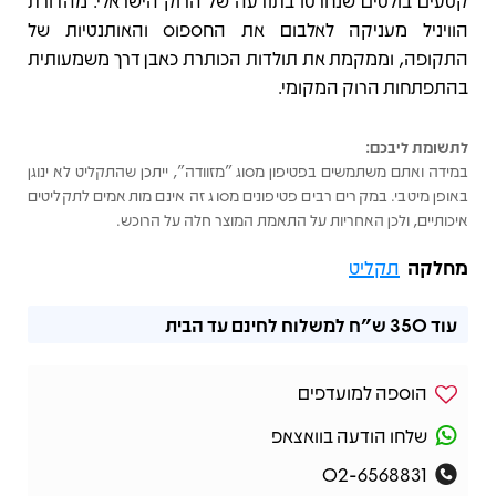
קטעים בולטים שנחרטו בתודעה של הרוק הישראלי. מהדורת
הוויניל מעניקה לאלבום את החספוס והאותנטיות של
התקופה, וממקמת את תולדות הכותרת כאבן דרך משמעותית
בהתפתחות הרוק המקומי.
לתשומת ליבכם:
במידה ואתם משתמשים בפטיפון מסוג "מזוודה", ייתכן שהתקליט לא ינוגן
באופן מיטבי. במקרים רבים פטיפונים מסוג זה אינם מותאמים לתקליטים
איכותיים, ולכן האחריות על התאמת המוצר חלה על הרוכש.
מחלקה
תקליט
עוד
350 ש"ח
למשלוח לחינם עד הבית
הוספה למועדפים
שלחו הודעה בוואצאפ
02-6568831