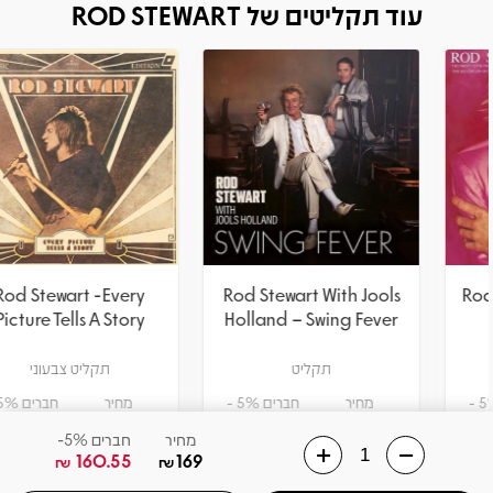
עוד תקליטים של ROD STEWART
Rod Stewart -Every
Rod Stewart With Jools
Picture Tells A Story
Holland – Swing Fever
תקליט
תקליט צבעוני
מחיר
חברים 5% -
מחיר
חברים 5% -
141.55
149
122.55
129
₪
₪
₪
₪
מחיר
חברים 5%-
160.55
169
₪
₪
הוספה לסל
הוספה לסל