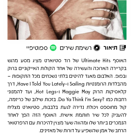
תיאור
רשימת שירים
ספוטיפיי
תיאור
​האוסף Ultimate Hits של רוד סטיוארט מציג מסע מרגש
בקריירה הארוכה והעשירה של אחד הקולות האייקוניים ברוק
ובפופ. האלבום מאגד להיטים בלתי נשכחים מכל התקופות –
מהבלדות הרומנטיות Sailing ו-Have I Told You Lately, דרך
קלאסיקות הרוק Maggie May ו-Hot Legs, ועד להמנוני
רחבות כמו ?Da Ya Think I’m Sexy. בזכות שילוב של כריזמה,
קול מחוספס ויכולת נדירה לגעת בלבבות, סטיוארט מצליח
להעניק לכל שיר חותמת אישית. האוסף הזה הפך לאחד
הנמכרים ביותר שלו ומהווה שער מצוין להיכרות עם הרפרטואר
הרחב של אמן שהשפיע על דורות של מאזינים.