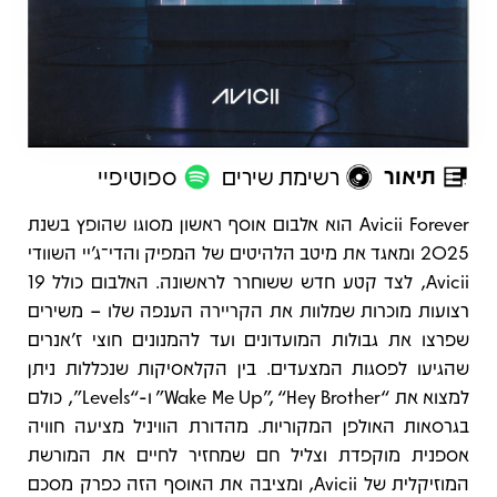
תיאור
רשימת שירים
ספוטיפיי
תיאור
Avicii Forever הוא אלבום אוסף ראשון מסוגו שהופץ בשנת
2025 ומאגד את מיטב הלהיטים של המפיק והדי־ג’יי השוודי
Avicii, לצד קטע חדש ששוחרר לראשונה. האלבום כולל 19
רצועות מוכרות שמלוות את הקריירה הענפה שלו – משירים
שפרצו את גבולות המועדונים ועד להמנונים חוצי ז’אנרים
שהגיעו לפסגות המצעדים. בין הקלאסיקות שנכללות ניתן
למצוא את “Wake Me Up”, “Hey Brother” ו-“Levels”, כולם
בגרסאות האולפן המקוריות. מהדורת הוויניל מציעה חוויה
אספנית מוקפדת וצליל חם שמחזיר לחיים את המורשת
המוזיקלית של Avicii, ומציבה את האוסף הזה כפרק מסכם