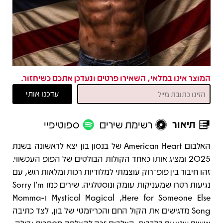
המוצר אינו במלאי, השאירו פרטים ונעדכן אתכם כשיחזור.
תיאור
רשימת שירים
ספוטיפיי
תיאור
האלבום American Heart של בנסון בון יצא לראשונה בשנת
2025 ומציג אותו כאחד הקולות הבולטים של הפופ העכשווי.
זהו חיבור בין פופ־רוק עוצמתי למלודיות רכות ומלאות רגש, עם
נגיעות רטרו שמעניקות עומק ונוסטלגיה. שירים כמו Sorry I’m
Here for Someone Else, ‏Mystical Magical ו-Momma
Song מדגישים את הקול החם והכריזמטי של בון, לצד כתיבה