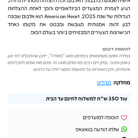
אישית שנוגעת בלבבות. האלבום זכה להצלחה מסחרית גדולה,
הגיע לצמרת המצעדים הבינלאומיים והפך לאחת ההצלחות
הגדולות של שנת 2025. American Heart הוא אלבום שבונה
לבון זהות אמנותית מגובשת ומבסס את מקומו כאחד
הכישרונות הצעירים המבטיחים ביותר בעולם הפופ.
לתשומת ליבכם:
במידה ואתם משתמשים בפטיפון מסוג "מזוודה", ייתכן שהתקליט לא ינוגן
באופן מיטבי. במקרים רבים פטיפונים מסוג זה אינם מותאמים לתקליטים
איכותיים, ולכן האחריות על התאמת המוצר חלה על הרוכש.
מחלקה
תקליט
עוד
350 ש"ח
למשלוח לחינם עד הבית
הוספה למועדפים
שלחו הודעה בוואצאפ