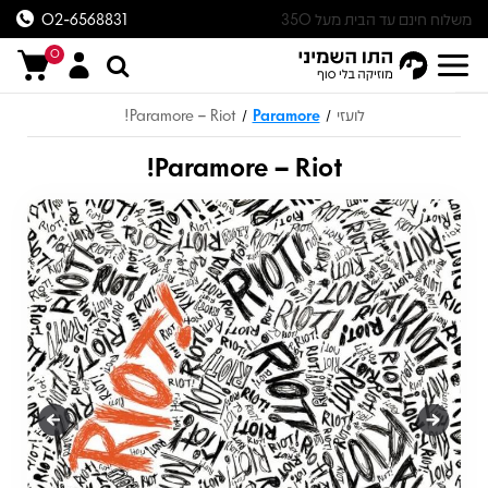
משלוח חינם עד הבית מעל 350
02-6568831
ש״ח
0
לועזי
Paramore
Paramore – Riot!
/
/
Paramore – Riot!