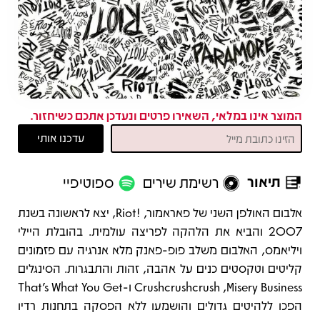
המוצר אינו במלאי, השאירו פרטים ונעדכן אתכם כשיחזור.
תיאור
רשימת שירים
ספוטיפיי
תיאור
​אלבום האולפן השני של פאראמור, !Riot, יצא לראשונה בשנת
2007 והביא את הלהקה לפריצה עולמית. בהובלת היילי
ויליאמס, האלבום משלב פופ-פאנק מלא אנרגיה עם פזמונים
קליטים וטקסטים כנים על אהבה, זהות והתבגרות. הסינגלים
Misery Business, ‏Crushcrushcrush ו-That’s What You Get
הפכו ללהיטים גדולים והושמעו ללא הפסקה בתחנות רדיו