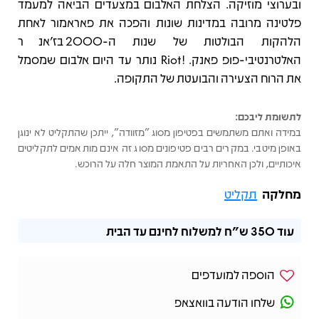
ובערוצי מוזיקה. הצלחת האלבום במצעדים הביאה למעמד
פלטינה מרובה במדינות שונות והפכה את פאראמור לאחת
הלהקות הבולטות של שנות ה-2000 בז’אנר
האלטרנטיבי-פופ פאנק. !Riot נותר עד היום אלבום שמסמל
את הרוח הצעירה והבועטת של התקופה.
לתשומת ליבכם:
במידה ואתם משתמשים בפטיפון מסוג "מזוודה", ייתכן שהתקליט לא ינוגן
באופן מיטבי. במקרים רבים פטיפונים מסוג זה אינם מותאמים לתקליטים
איכותיים, ולכן האחריות על התאמת המוצר חלה על הרוכש.
מחלקה
תקליט
עוד
350 ש"ח
למשלוח לחינם עד הבית
הוספה למועדפים
שלחו הודעה בוואצאפ