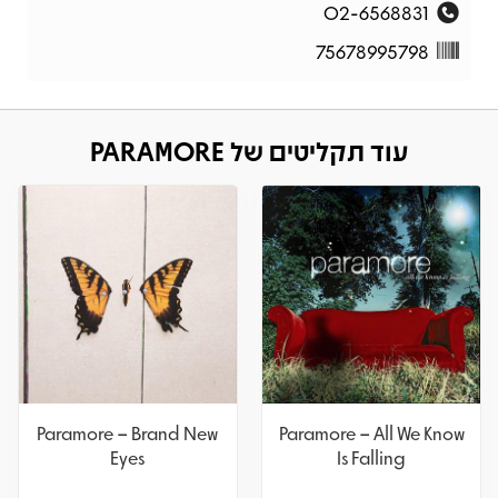
02-6568831
75678995798
עוד תקליטים של PARAMORE
Paramore – Brand New
Paramore – All We Know
Eyes
Is Falling