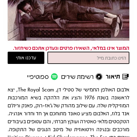
המוצר אינו במלאי, השאירו פרטים ונעדכן אתכם כשיחזור.
תיאור
רשימת שירים
ספוטיפיי
תיאור
אלבום האולפן החמישי של סטילי דן, The Royal Scam, יצא
לראשונה בשנת 1976 והציג את הלהקה בשיא המורכבות
המוזיקלית שלה. עם שילוב מהודק של ג'אז-רוק, פאנק ורית'ם
אנד בלוז, האלבום מציע סאונד מתוחכם אך חד וחדור אנרגיה.
הטקסטים מלאי סאטירה ועוקץ חברתי, והם עטופים בעיבודים
מורכבים ובנגינה וירטואוזית של מיטב הנגנים של התקופה.