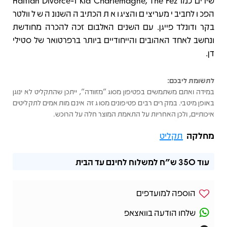
שירים כמו Kid Charlemagne, The Fez ו-Haitian Divorce
הפכו לחביבי מעריצים והציגו את הכתיבה השנונה של וולטר
בקר ודונלד פייגן. עם השנים האלבום זכה להכרה מחודשת
ונחשב לאחד האהובים והייחודיים ביותר ברפרטואר של סטילי
דן.
לתשומת ליבכם:
במידה ואתם משתמשים בפטיפון מסוג "מזוודה", ייתכן שהתקליט לא ינוגן
באופן מיטבי. במקרים רבים פטיפונים מסוג זה אינם מותאמים לתקליטים
איכותיים, ולכן האחריות על התאמת המוצר חלה על הרוכש.
מחלקה
תקליט
עוד
350 ש"ח
למשלוח לחינם עד הבית
הוספה למועדפים
שלחו הודעה בוואצאפ