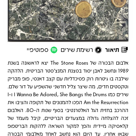
תיאור
רשימת שירים
ספוטיפיי
תיאור
אלבום הבכורה של The Stone Roses יצא לראשונה בשנת
1989 ונחשב לאבן יסוד בסצנת המנצ’סטר הבריטית. הלהקה
שילבה בו גיטרות רוק פסיכדליות עם קצב דאנסי, פופ מבריק
וטקסטים חדים, מה שיצר צליל חדשני שהשפיע על דור שלם.
שירים כמו I Wanna Be Adored, She Bangs the Drums ו-I
Am the Resurrection הפכו להמנונים של תקופה והציבו את
ההרכב בחזית הגל האלטרנטיבי בסוף שנות ה-80. האלבום
זכה להצלחה גדולה במצעדים הבריטיים, קיבל מעמד של
קלאסיקה מיידית והפך למקור השראה ללהקות הבריטפופ
שבאו אחריו. עד היום הוא נחשב לאחד מאלבומי הבכורה