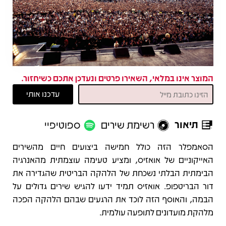
המוצר אינו במלאי, השאירו פרטים ונעדכן אתכם כשיחזור.
תיאור
רשימת שירים
ספוטיפיי
תיאור
הסאמפלר הזה כולל חמישה ביצועים חיים מהשירים
האייקוניים של אואזיס, ומציע טעימה עוצמתית מהאנרגיה
הבימתית הבלתי נשכחת של הלהקה הבריטית שהגדירה את
דור הבריטפופ. אואזיס תמיד ידעו להגיש שירים גדולים על
הבמה, והאוסף הזה לוכד את הרגעים שבהם הלהקה הפכה
מלהקת מועדונים לתופעה עולמית.