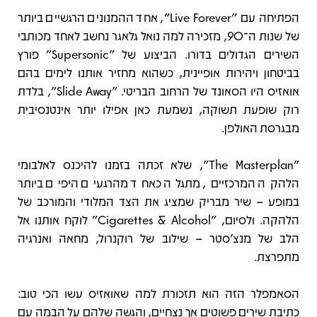
הפתיחה עם "Live Forever", אחד ההמנונים הרגשיים ביותר
של שנות ה־90, מזכירה למה נואל גלאגר נחשב לאחד מכותבי
השירים הגדולים בדורו. הביצוע של "Supersonic" פורץ
בביטחון ויהירות אופיינית, כשהוא מחזיר אותנו לימים בהם
אואזיס היו הסאונד של הרחוב הבריטי. "Slide Away", בלדת
רוק שופעת תשוקה, נשמעת כאן אפילו יותר אינטנסיבית
מבגרסת האולפן.
"The Masterplan", שלא זכתה בזמנו להיכנס לאלבומי
הלהקה המרכזיים, מתגלה כאחד מהרגעים היפים ביותר
במופע – שיר מבריק שמציג את הצד המלודי והמורכב של
הלהקה. ולסיום, "Cigarettes & Alcohol" לוקח אותנו אל
הלב של מנצ'סטר – שילוב של רוקנרול, מחאה ואנרגיה
מתפרצת.
הסאמפלר הזה הוא תזכורת למה שאואזיס עשו הכי טוב:
כתיבת שירים פשוטים אך נצחיים, והגשה שלהם על הבמה עם