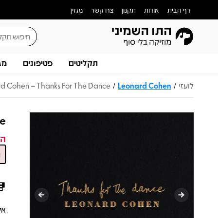
דף הבית
אודות
תקנון
צרו קשר
מגזין
תקליטים
פטיפונים
מג
לועזי
Leonard Cohen
d Cohen – Thanks For The Dance
/
/
ce
המ