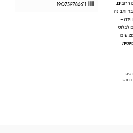
 קרובים.
190759786611
של פרידה, אהבה ותבונה
וירה –
ם לבלוט
ן. שירים כמו Happens to the Heart, The Goal ו-Puppets מציעים
יוטית
רבים
הרוכש.