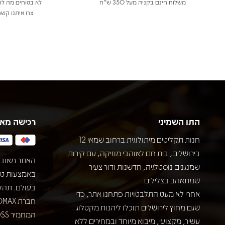
משלוח חינם בקניה מעל 350 ש"ח
לא בטוחים מה לר
צרו איתנו קשר
התו השמיני
רכישה מא
חנות תקליטים מיתולוגית ברחוב שמאי 12
בירושלים, בית חם לאוהבי מוזיקה, עם קירות
האתר מאובט
שמנגנים נוסטלגיה, חדשנות ודור צעיר
שמתאהב בצלילים.
בעולם. תהל
אחרי לא מעט התלבטויות פתחנו אתר, כדי
שגם מחוץ לירושלים תוכלו ליהנות מקטלוג
עשיר, מקצועי, מיבוא מיוחד ובמחירים ללא