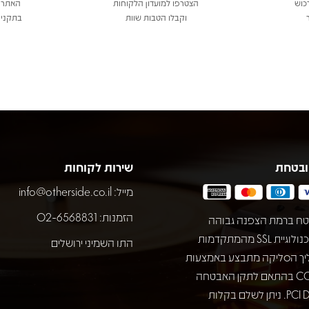
כוש
הצטרפו למועדון הלקוחות
האתר 
וקבלו הטבות שוות
בתקני 
ובטחת
שירות לקוחות
מייל:
info@otherside.co.il
הזמנות: 02-6568831
ח ברמת הצפנה גבוהה
באמצעות טכנולוגיית SSL מהמתקדמות
התו השמיני ירושלים
יך הסליקה מתבצע באמצעות
חברת COMAX בהתאם לתקן האבטחה
המחמיר PCI DSS. ניתן לשלם בקלות