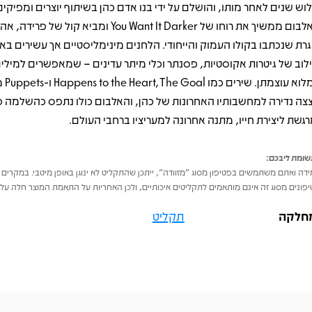
וש שנים לאחר מותו, והושלם על ידי בנו אדם כהן בשיתוף יוצרים ומפיקים
האלבום ממשיך את רוחו של You Want It Darker ומביא קול 
גרת שנכתבו בקולו העמוק והייחודי. הלחנים מינימליסטיים אך עשירים באו
לוב של גיטרות אקוסטיות, פסנתר וכלי מיתר עדינים – שמאפשרים למילי
במלוא עוצמת
צה נדירה למחשבותיו האחרונות של כהן, והאלבום כולו נתפס כהשלמה פ
רגשת ליצירת חייו, מתנה אחרונה למעריציו ברחבי העולם.
ומת ליבכם:
דה ואתם משתמשים בפטיפון מסוג "מזוודה", ייתכן שהתקליט לא ינוגן באופן מיטבי. במקרים 
פונים מסוג זה אינם מותאמים לתקליטים איכותיים, ולכן האחריות על התאמת המוצר חלה על 
חלקה
תקליט