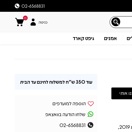
02-6568831
0
כניסה
ים
אמנים
גיפט קארד
עוד
350 ש"ח
למשלוח לחינם עד הבית
הוספה למועדפים
שלחו הודעה בוואצאפ
02-6568831
אלבום האולפן Thanks For The Dance של לאונרד כהן יצא לראשונה בשנת 2019,
תיאור