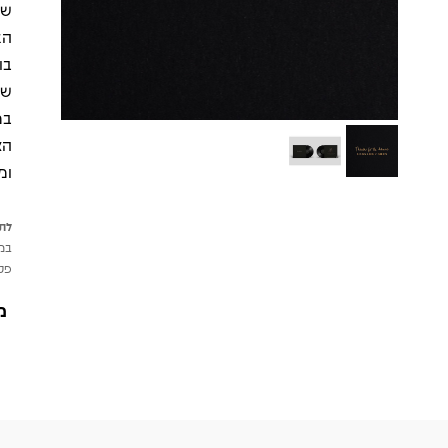
של
בו
שי
הצ
ומ
לתש
במי
פטי
מ