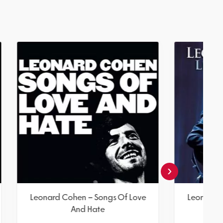
‹
Of Love
Leonard Cohen – Songs Of Love
And Hate