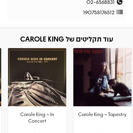
02-6568831
190758176512
עוד תקליטים של CAROLE KING
Carole King & James
Carole King – In
Taylor – Live At The
Concert
Troubadour