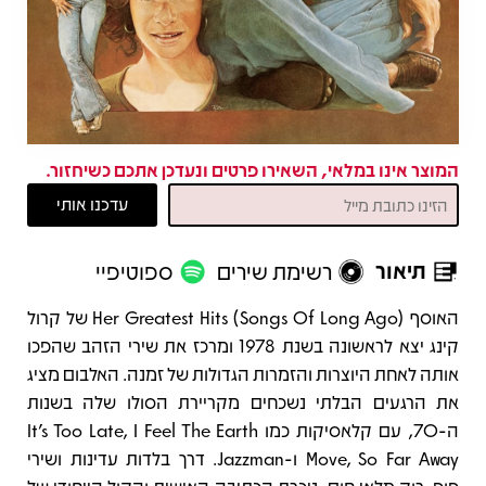
המוצר אינו במלאי, השאירו פרטים ונעדכן אתכם כשיחזור.
תיאור
רשימת שירים
ספוטיפיי
תיאור
האוסף Her Greatest Hits (Songs Of Long Ago) של קרול
קינג יצא לראשונה בשנת 1978 ומרכז את שירי הזהב שהפכו
אותה לאחת היוצרות והזמרות הגדולות של זמנה. האלבום מציג
את הרגעים הבלתי נשכחים מקריירת הסולו שלה בשנות
ה-70, עם קלאסיקות כמו It’s Too Late, I Feel The Earth
Move, So Far Away ו-Jazzman. דרך בלדות עדינות ושירי