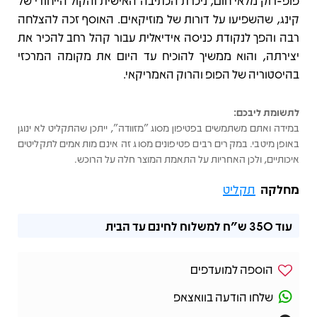
פופ-רוק מלאי חום, ניכרת הכתיבה האישית והקול הייחודי של
קינג, שהשפיעו על דורות של מוזיקאים. האוסף זכה להצלחה
רבה והפך לנקודת כניסה אידיאלית עבור קהל רחב להכיר את
יצירתה, והוא ממשיך להוכיח עד היום את מקומה המרכזי
בהיסטוריה של הפופ והרוק האמריקאי.
לתשומת ליבכם:
במידה ואתם משתמשים בפטיפון מסוג "מזוודה", ייתכן שהתקליט לא ינוגן
באופן מיטבי. במקרים רבים פטיפונים מסוג זה אינם מותאמים לתקליטים
איכותיים, ולכן האחריות על התאמת המוצר חלה על הרוכש.
מחלקה
תקליט
עוד
350 ש"ח
למשלוח לחינם עד הבית
הוספה למועדפים
שלחו הודעה בוואצאפ