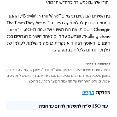
ייחודי אלא גם כמשורר וכמחדש תרבותי.
בין השירים הבולטים נמצאים "Blowin' in the Wind", ההמנון
המחאתי שהפך לקלאסיקה מיידית, "The Times They Are a-
Changin’" שסימן את רוח השינוי של שנות ה-60, ו-"Like a
Rolling Stone", שנחשב עד היום לאחד השירים הגדולים בכל
הזמנים. האוסף הזה הוא נקודת כניסה מושלמת לעולמו של
דילן ופריט חובה לכל חובב מוזיקה.
לתשומת ליבכם:
במידה ואתם משתמשים בפטיפון מסוג "מזוודה", ייתכן שהתקליט לא ינוגן
באופן מיטבי. במקרים רבים פטיפונים מסוג זה אינם מותאמים לתקליטים
איכותיים, ולכן האחריות על התאמת המוצר חלה על הרוכש.
מחלקה
תקליט
עוד
350 ש"ח
למשלוח לחינם עד הבית