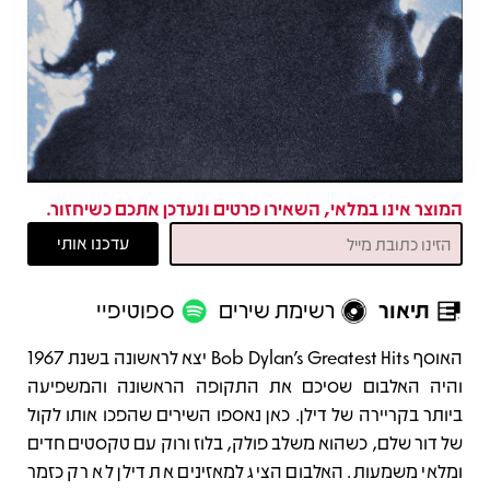
המוצר אינו במלאי, השאירו פרטים ונעדכן אתכם כשיחזור.
תיאור
רשימת שירים
ספוטיפיי
תיאור
האוסף Bob Dylan's Greatest Hits יצא לראשונה בשנת 1967
והיה האלבום שסיכם את התקופה הראשונה והמשפיעה
ביותר בקריירה של דילן. כאן נאספו השירים שהפכו אותו לקול
של דור שלם, כשהוא משלב פולק, בלוז ורוק עם טקסטים חדים
ומלאי משמעות. האלבום הציג למאזינים את דילן לא רק כזמר