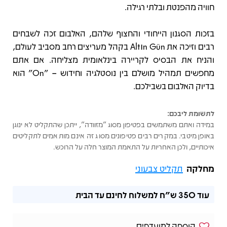
חוויה מהפנטת ובלתי רגילה.
בזכות הסגנון הייחודי והחצוף שלהם, האלבום זכה לשבחים
רבים וזיכה את Altın Gün בקהל מעריצים רחב מסביב לעולם,
והניח את הבסיס לקריירה בינלאומית מצליחה. אם אתם
מחפשים תמהיל מושלם בין נוסטלגיה וחידוש – "On" הוא
בדיוק האלבום בשבילכם.
לתשומת ליבכם:
במידה ואתם משתמשים בפטיפון מסוג "מזוודה", ייתכן שהתקליט לא ינוגן
באופן מיטבי. במקרים רבים פטיפונים מסוג זה אינם מותאמים לתקליטים
איכותיים, ולכן האחריות על התאמת המוצר חלה על הרוכש.
מחלקה
תקליט צבעוני
עוד
350 ש"ח
למשלוח לחינם עד הבית
הוספה למועדפים