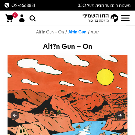
משלוח חינם עד הבית מעל 350
02-6568831
ש״ח
0
לועזי
Altin Gun
Alt?n Gun – On
/
/
Alt?n Gun – On