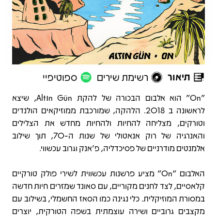
תיאור
רשימת שירים
ספוטיפיי
תיאור
"On" הוא אלבום הבכורה של להקת Altın Gün, שיצא
לראשונה ב 2018. הלהקה, שמורכבת ממוזיקאים הולנדים
וטורקים, מצליחה להחיות ולהחיות מחדש את הצלילים
והאנרגיה של רוק אנאטולי של שנות ה-70, תוך שילוב
אלמנטים מודרניים של פסיכדליה, פ'אנק וגרוב עכשווי.
האלבום "On" מציע פרשנות עכשווית לשירי פולק טורקיים
קלאסיים, לצד לחנים מקוריים, עם סאונד שמזרים חיות חדשה
במסורת המוזיקלית. כלי נגינה כמו הסאז החשמלי, בשילוב עם
מקצבים גרוביים ושירה עוצמתית בשפה הטורקית, יוצרים