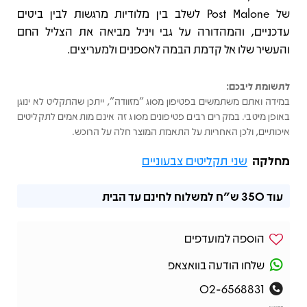
של Post Malone לשלב בין מלודיות מרגשות לבין ביטים
עדכניים, והמהדורה על גבי ויניל מביאה את הצליל החם
והעשיר שלו אל קדמת הבמה לאספנים ולמעריצים.
לתשומת ליבכם:
במידה ואתם משתמשים בפטיפון מסוג "מזוודה", ייתכן שהתקליט לא ינוגן
באופן מיטבי. במקרים רבים פטיפונים מסוג זה אינם מותאמים לתקליטים
איכותיים, ולכן האחריות על התאמת המוצר חלה על הרוכש.
מחלקה
שני תקליטים צבעוניים
עוד
350 ש"ח
למשלוח לחינם עד הבית
הוספה למועדפים
שלחו הודעה בוואצאפ
02-6568831