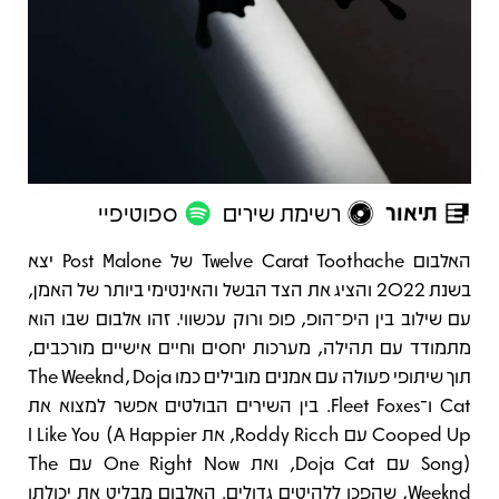
תיאור
רשימת שירים
ספוטיפיי
תיאור
האלבום Twelve Carat Toothache של Post Malone יצא
בשנת 2022 והציג את הצד הבשל והאינטימי ביותר של האמן,
עם שילוב בין היפ־הופ, פופ ורוק עכשווי. זהו אלבום שבו הוא
מתמודד עם תהילה, מערכות יחסים וחיים אישיים מורכבים,
תוך שיתופי פעולה עם אמנים מובילים כמו The Weeknd, Doja
Cat ו־Fleet Foxes. בין השירים הבולטים אפשר למצוא את
Cooped Up עם Roddy Ricch, את I Like You (A Happier
Song) עם Doja Cat, ואת One Right Now עם The
Weeknd, שהפכו ללהיטים גדולים. האלבום מבליט את יכולתו