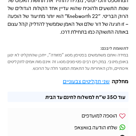
המחוספס והכריזמטי, מצליח להחזיר את תחושת האפוס של
שנות התשעים ולהוכיח שהוא עדיין אחד הקולות הגדולים של
הרוק הבריטי. "Knebworth 22" הוא יותר מתיעוד של הופעה
– זו חגיגה של דור שלם ושל האמן שממשיך להדליק קהל עצום
באותה התשוקה כמו בתחילת דרכו.
לתשומת ליבכם:
במידה ואתם משתמשים בפטיפון מסוג "מזוודה", ייתכן שהתקליט לא ינוגן
באופן מיטבי. במקרים רבים פטיפונים מסוג זה אינם מותאמים לתקליטים
איכותיים, ולכן האחריות על התאמת המוצר חלה על הרוכש.
מחלקה
שני תקליטים צבעוניים
עוד
350 ש"ח
למשלוח לחינם עד הבית
הוספה למועדפים
שלחו הודעה בוואצאפ