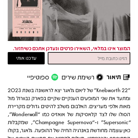
המוצר אינו במלאי, השאירו פרטים ונעדכן אתכם כשיחזור.
תיאור
רשימת שירים
ספוטיפיי
תיאור
"Knebworth 22" של ליאם גלאגר יצא לראשונה בשנת 2023
ומתעד את שני המופעים הענקיים שקיים בפארק נבוורת' מול
מאות אלפי מעריצים. האלבום משלב להיטים גדולים מקריירת
הסולו שלו לצד קלאסיקות של אואזיס כמו “Wonderwall”,
‏“Supersonic” ו-“Champagne Supernova”, שמקבלות
כאן עוצמה מחודשת באנרגיה החיה של ההופעה. גלאגר, בקולו