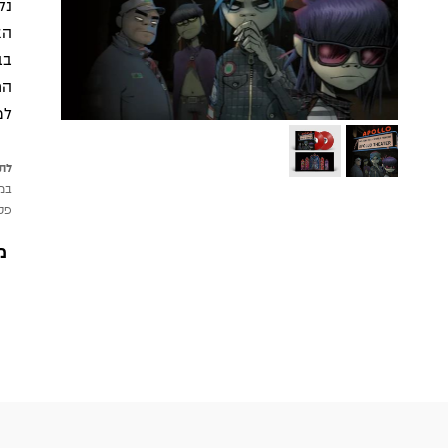
נל
בב
הח
למ
לתש
במי
פטי
מ