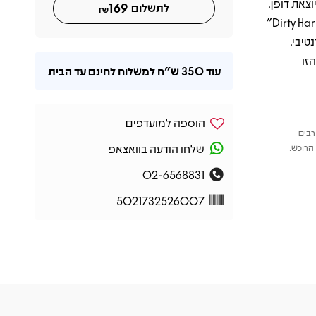
וצאת דופן.
169
לתשלום
₪
האלבום מביא את הלהיטים הגדולים כמו “Feel Good Inc.”, ‏“DARE” ו-“Dirty Harry”
טיבי.
זו
עוד
350 ש"ח
למשלוח לחינם עד הבית
הוספה למועדפים
רבים
שלחו הודעה בוואצאפ
הרוכש.
02-6568831
5021732526007