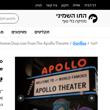
דף הבית
אודות
תקנון
צרו קשר
מגזין
תקליטים
פטיפונים
מג
לועזי
Gorillaz
 Demon Days Live From The Apollo Theatre
/
/
lo
re