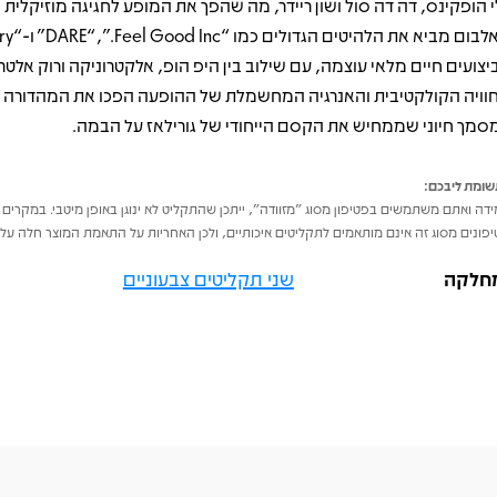
י הופקינס, דה דה סול ושון ריידר, מה שהפך את המופע לחגיגה מוזיקלית י
יצועים חיים מלאי עוצמה, עם שילוב בין היפ הופ, אלקטרוניקה ורוק אלטרנ
וויה הקולקטיבית והאנרגיה המחשמלת של ההופעה הפכו את המהדורה ה
סמך חיוני שממחיש את הקסם הייחודי של גורילאז על הבמה.
ומת ליבכם:
דה ואתם משתמשים בפטיפון מסוג "מזוודה", ייתכן שהתקליט לא ינוגן באופן מיטבי. במקרים 
פונים מסוג זה אינם מותאמים לתקליטים איכותיים, ולכן האחריות על התאמת המוצר חלה על 
חלקה
שני תקליטים צבעוניים