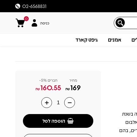
02-6568831
0
כניסה
ים
אמנים
גיפט קארד
מחיר
חברים 5%-
160.55
169
₪
₪
 יצא לראשונה בשנת
תיאור
הוספה לסל
אלבום
וחדים, בהם