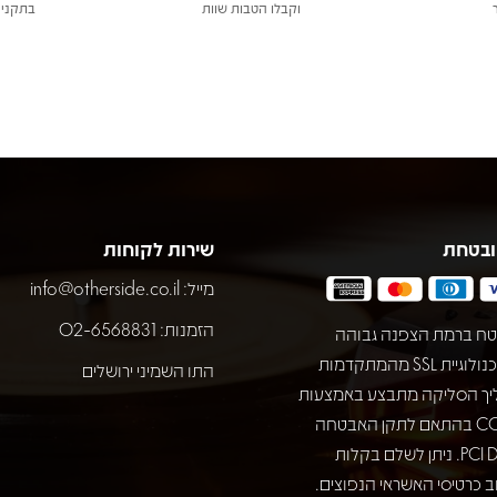
וקבלו הטבות שוות
בתקני 
ובטחת
שירות לקוחות
מייל:
info@otherside.co.il
הזמנות: 02-6568831
ח ברמת הצפנה גבוהה
באמצעות טכנולוגיית SSL מהמתקדמות
התו השמיני ירושלים
יך הסליקה מתבצע באמצעות
חברת COMAX בהתאם לתקן האבטחה
המחמיר PCI DSS. ניתן לשלם בקלות
 כרטיסי האשראי הנפוצים.