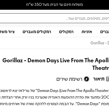
משלוח חינם עד הבית מעל 350 ש״ח
ברים
אזניות
רמקולים
רמקולים מוגברים
ציוד משל
Gorillaz -
Gorillaz - Demon Days Live From The Apol
Theat
תיאור
רשימת שירים
"Demon Days (Live From The Apollo Theater)" של גורילאז
2006 ומתעד את סדרת ההופעות האגדית שנערכה בניו יורק אחרי הצלחת 
המופת “Demon Days”. על הבמה הצטרפו ללהקה שורה של אורחים מי