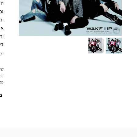
הל
גר
בי
הה
לתש
במי
פטי
מ