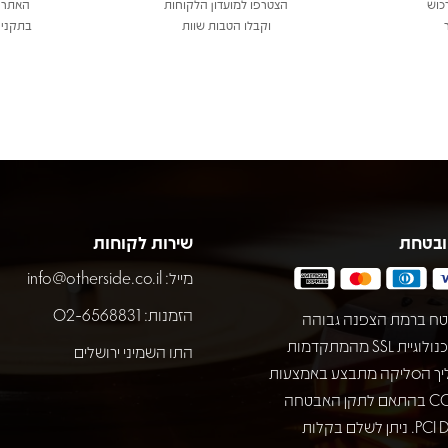
כוש
הצטרפו למועדון הלקוחות
האתר 
וקבלו הטבות שוות
בתקני 
ובטחת
שירות לקוחות
מייל:
info@otherside.co.il
הזמנות: 02-6568831
ח ברמת הצפנה גבוהה
באמצעות טכנולוגיית SSL מהמתקדמות
התו השמיני ירושלים
יך הסליקה מתבצע באמצעות
חברת COMAX בהתאם לתקן האבטחה
המחמיר PCI DSS. ניתן לשלם בקלות