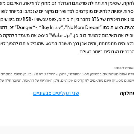
הקה, שסימן את תחילת פריצתם הגדולה גם מחוץ לקוריאה. האלבום מש
סאות יפניות ללהיטים מוקדמים לצד שירים מקוריים שנכתבו במיוחד לשוק
ומציג את היכולת של BTS לחבר בין היפ הופ, פופ עכשווי
אנרגיה. רצועות כמו “No More Dream”, ‏“
והובילו את האלבום למצעדים ביפן. "Wake Up" ביסס את מעמד
נלאומית מתפתחת, והיה אבן דרך חשובה במסע שהוביל אותם להפוך לא
רכבים הגדולים ביותר בעולם.
ומת ליבכם:
דה ואתם משתמשים בפטיפון מסוג "מזוודה", ייתכן שהתקליט לא ינוגן באופן מיטבי. במקרים 
פונים מסוג זה אינם מותאמים לתקליטים איכותיים, ולכן האחריות על התאמת המוצר חלה על 
חלקה
שני תקליטים צבעוניים