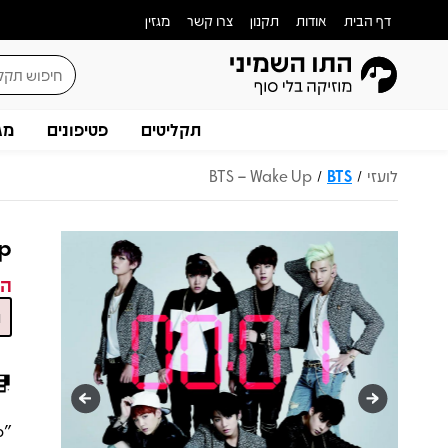
דף הבית
אודות
תקנון
צרו קשר
מגזין
תקליטים
פטיפונים
מג
לועזי
BTS
BTS – Wake Up
/
/
Up
המ