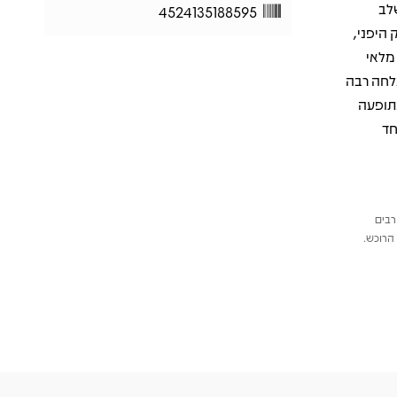
לב
4524135188595
 היפני,
 ו-R&B עם ביצועים מלאי
Boy In Luv” ו-“Danger” זכו להצלחה רבה
 הלהקה כתופעה
חד
רבים
הרוכש.