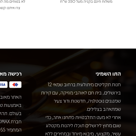
משלוח חינם בקניה מעל 350 ש"ח
לא בטוחים מה לר
צרו איתנו קשר
התו השמיני
רכישה מא
חנות תקליטים מיתולוגית ברחוב שמאי 12
בירושלים, בית חם לאוהבי מוזיקה, עם קירות
האתר מאובט
שמנגנים נוסטלגיה, חדשנות ודור צעיר
שמתאהב בצלילים.
בעולם. תהל
אחרי לא מעט התלבטויות פתחנו אתר, כדי
שגם מחוץ לירושלים תוכלו ליהנות מקטלוג
עשיר, מקצועי, מיבוא מיוחד ובמחירים ללא