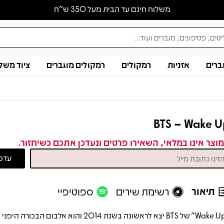
משלוח חינם עד הבית מעל 350 ש״ח
ברים
אזניות
רמקולים
רמקולים מוגברים
ציוד משל
BTS – Wake 
וצר אינו במלאי, השאירו פרטים ונעדכן אתכם כשיחזור.
תיאור
רשימת שירים
ספוטיפיי
"Wake Up" של BTS יצא לראשונה בשנת 2014 והוא אלבום הבכורה הי