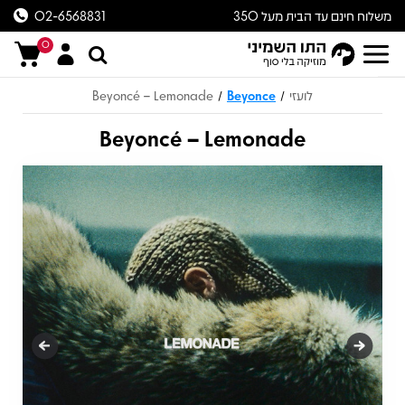
משלוח חינם עד הבית מעל 350
02-6568831
ש״ח
0
לועזי
Beyonce
Beyoncé – Lemonade
/
/
Beyoncé – Lemonade