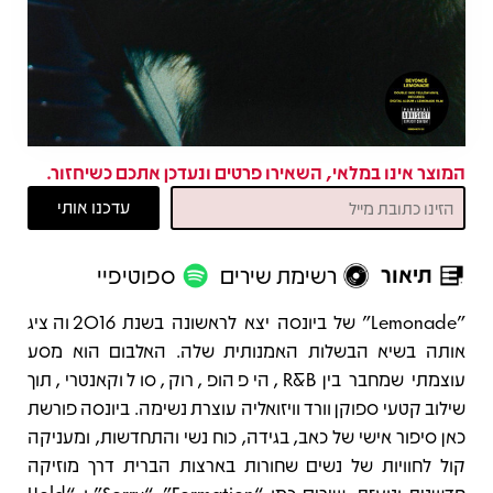
המוצר אינו במלאי, השאירו פרטים ונעדכן אתכם כשיחזור.
תיאור
רשימת שירים
ספוטיפיי
תיאור
"Lemonade" של ביונסה יצא לראשונה בשנת 2016 והציג
אותה בשיא הבשלות האמנותית שלה. האלבום הוא מסע
עוצמתי שמחבר בין R&B, היפ הופ, רוק, סול וקאנטרי, תוך
שילוב קטעי ספוקן וורד וויזואליה עוצרת נשימה. ביונסה פורשת
כאן סיפור אישי של כאב, בגידה, כוח נשי והתחדשות, ומעניקה
קול לחוויות של נשים שחורות בארצות הברית דרך מוזיקה