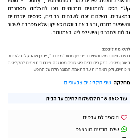
חדשנית ונועזת. שירים כמו “Formation”, ‏“Sorry” ו-“Hold
Up” הפכו להמנונים תרבותיים וזכו להצלחה מסחררת
במצעדים. האלבום זכה לשבחים אדירים, פרסים יוקרתיים
והשפעה רחבה, והציב את ביונסה כאייקון שלא מפחדת לשבור
גבולות ולחבר בין אישי לפוליטי באמנותה.
לתשומת ליבכם:
במידה ואתם משתמשים בפטיפון מסוג "מזוודה", ייתכן שהתקליט לא ינוגן
באופן מיטבי. במקרים רבים פטיפונים מסוג זה אינם מותאמים לתקליטים
איכותיים, ולכן האחריות על התאמת המוצר חלה על הרוכש.
מחלקה
שני תקליטים צבעוניים
עוד
350 ש"ח
למשלוח לחינם עד הבית
הוספה למועדפים
שלחו הודעה בוואצאפ