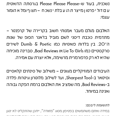
נשכנית, בעוד ש-Please Please Please בגרסתה הדואטית
עם דולי פרטון מייצרת רגע בלתי נשכח – חצוף ומלא הומור
עצמי.
האלבום מגלם מעבר אמנותי חשוב בקריירה של קרפנטר –
מתדמית כוכבת דיסני לשם מוביל בז'אנר הפופ של שנות
ה־20. בין בלדות פואטיות כמו Dumb & Poetic לשירים
סרקסטיים כמו Lie To Girls או Bad Reviews, סברינה מוכיחה
שהיא לא רק פרפורמרית מרשימה, אלא יוצרת עם אמירה.
העיבודים המוזיקליים מגוונים – משילוב של סינתים קלאסיים
וסיטאר ב-Sharpest Tool, ועד לשילוב מלוטרון וגיטרות פלדה
ב-Bad Reviews, מה שמציב את האלבום ברמת הפקה גבוהה
ואנינה במיוחד.
לתשומת ליבכם:
במידה ואתם משתמשים בפטיפון מסוג "מזוודה", ייתכן שהתקליט לא ינוגן