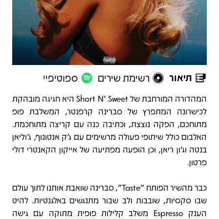
תיאור
רשימת שירים
ספוטיפיי
תיאור
המהדורה המורחבת של Short N' Sweet היא חגיגה מובהקת
לכישרונה המתפרץ של סברינה קרפנטר, המשלבת פופ
מתוחכם, הפקה נוצצת, וכתיבה כנה עם קריצה מתוחכמת.
האלבום כולל שיתופי פעולה מרשימים עם ג'ק אנטונוף, ג'וליאן
בנטה וג'ון ריאן, וכן הופעה מפתיעה של אייקון הקאנטרי דולי
פרטון.
כבר מהשיר הפותח "Taste", סברינה שואבת אותנו לתוך עולם
שבו סקסיות, שובבות ולב שבור מתנגשים באלגנטיות. להיט
הענק Espresso משלב קלילות פופית מתוקה עם גישה