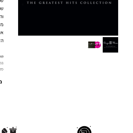
או
הז
לתש
במי
פטי
מ