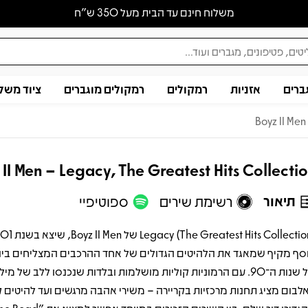
משלוח חינם עד הבית מעל 350 ש״ח
ברים
אזניות
רמקולים
רמקולים מוגברים
ציוד משל
Boyz II Men
 II Men – Legacy, The Greatest Hits Collecti
תיאור
רשימת שירים
ספוטיפיי
של שנות ה־90. עם הרמוניות קוליות מושלמות ובלדות שנכנסו ללב של מיל
לבום מציג תחנות מרכזיות בקריירה – משירי אהבה מרגשים ועד להיטים 