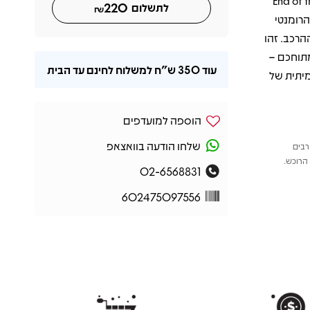
שהגדירו דור שלם. בין השירים הזכורים במיוחד אפשר למצוא את "End of the Road"
220
לתשלום
₪
נונים הגדולים של התקופה, את "I’ll Make Love to You" הרומנטי
 של ההרכב. זהו
 עמוק לפופ מתוחכם –
עוד
350 ש"ח
למשלוח לחינם עד הבית
יתית של
הוספה למועדפים
שלחו הודעה בוואצאפ
רבים
הרוכש.
02-6568831
602475097556