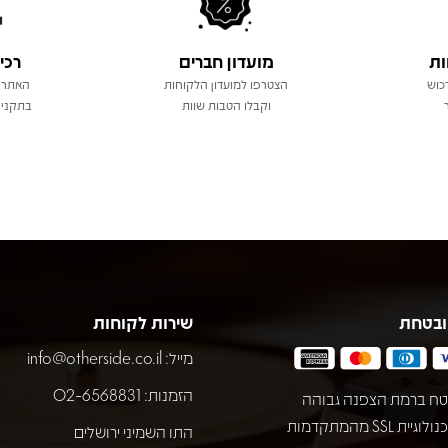
ות
מועדון חברים
רכי
כוש
הצטרפו למועדון הלקוחות
האתר 
וקבלו הטבות שוות
בתקני 
ובטחת
שירות לקוחות
מייל:
info@otherside.co.il
הזמנות: 02-6568831
ח ברמת הצפנה גבוהה
באמצעות טכנולוגיית SSL מהמתקדמות
התו השמיני ירושלים