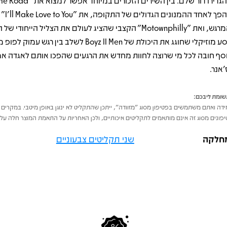
שהפך לאחד ההמ
והמרגש, ואת "Motownphilly" הקצבי שהציג לעולם את הצליל הייחודי
מסע מוזיקלי שחוגג את היכולת של Boyz II Men לשלב בין רגש
סף חובה לכל מי שרוצה לחוות מחדש את הרגעים שהפכו אותם לאגדה אמ
’אנר.
ומת ליבכם:
דה ואתם משתמשים בפטיפון מסוג "מזוודה", ייתכן שהתקליט לא ינוגן באופן מיטבי. במקרים 
פונים מסוג זה אינם מותאמים לתקליטים איכותיים, ולכן האחריות על התאמת המוצר חלה על 
חלקה
שני תקליטים צבעוניים