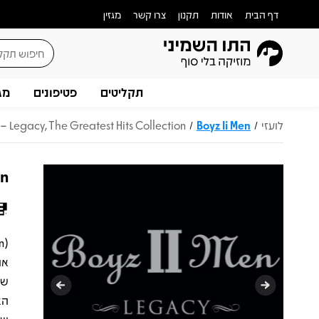
דף הבית
אודות
תקנון
צרו קשר
מגזין
תקליטים
פטיפונים
מג
לועזי
Boyz Ii Men
 – Legacy, The Greatest Hits Collection
/
/
on
הא