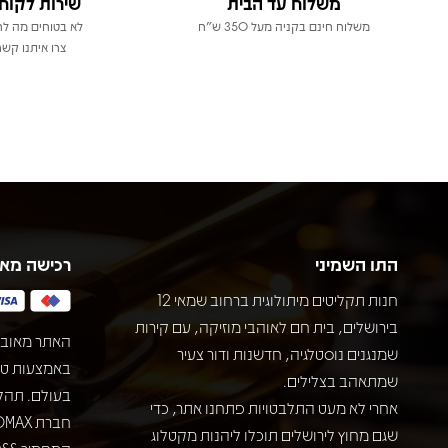
משלוח עד הבית
שירות לקוח
משלוח חינם בקניה מעל 350 ש"ח
לא בטוחים מה לר
צרו איתנו קשר
התו השמיני
רכישה מא
חנות תקליטים מיתולוגית ברחוב שמאי 12
בירושלים, בית חם לאוהבי מוזיקה, עם קירות
האתר מאובט
שמנגנים נוסטלגיה, חדשנות ודור צעיר
שמתאהב בצלילים.
בעולם. תהל
אחרי לא מעט התלבטויות פתחנו אתר, כדי
שגם מחוץ לירושלים תוכלו ליהנות מקטלוג