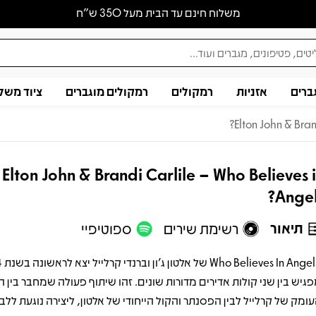
משלוח חינם עד הבית מעל 350 ש״ח
ברים
אזניות
רמקולים
רמקולים מוגברים
ציוד משל
Elton John & Bran
Elton John & Brandi Carlile – Who Believes 
Angel
תיאור
רשימת שירים
ספוטיפיי
?Angels
פגיש בין שני קולות אדירים מדורות שונים. זהו שיתוף פעולה שמחבר בין ה
עומק של קרלייל לבין הפסנתר והקול הייחודי של אלטון, ליצירה נוגעת לל