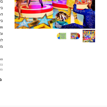
בע
בי
הפ
ומ
לא
מי
לתש
במי
פטי
מ