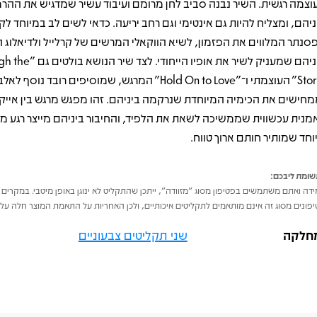
וצמה רגשית. השיר נבנה סביב לחן מרומם ועיבוד עשיר שמדגיש את ההרמ
ניהם, ומצליח להיות גם אינטימי וגם רחב יריעה. כדאי לשים לב במיוחד לק
סנתר המלווים את הפזמון, לשיא הווקאלי המרשים של קרלייל ולדיאלוג ה
ביניהם שמעניק לשיר את אופיו הייחודי. 
Storm" העוצמתי ו־"Hold On to Love" המרגש, שמוסיפים רובד נוסף ל
מחישים את הכימיה המיוחדת שנרקמה ביניהם. זהו מפגש מרגש בין אייקון
מנית עכשווית שממשיכה לשאת את הלפיד, והחיבור ביניהם מייצר רגע מו
וחד שמותיר חותם ארוך טווח.
ומת ליבכם:
דה ואתם משתמשים בפטיפון מסוג "מזוודה", ייתכן שהתקליט לא ינוגן באופן מיטבי. במקרים 
פונים מסוג זה אינם מותאמים לתקליטים איכותיים, ולכן האחריות על התאמת המוצר חלה על 
חלקה
שני תקליטים צבעוניים