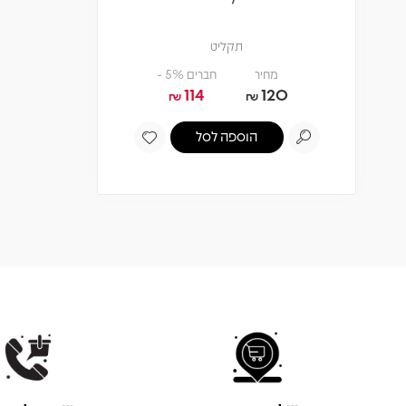
תקליט
מחיר
חברים 5% -
114
120
₪
₪
הוספה לסל