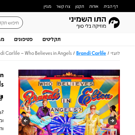
דף הבית
אודות
תקנון
צרו קשר
מגזין
תקליטים
פטיפונים
מג
לועזי
Brandi Carlile
di Carlile – Who Believes in Angels?
/
/
in
s?
ומ
וה