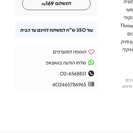
וניה
169
לתשלום
₪
טעי
קולי
לצד שיר הנושא בולטים גם "Through the
עוד
350 ש"ח
למשלוח לחינם עד הבית
אלבום
 ותיק
זיקלי
הוספה למועדפים
שלחו הודעה בוואצאפ
02-6568831
רבים
602465786965
הרוכש.