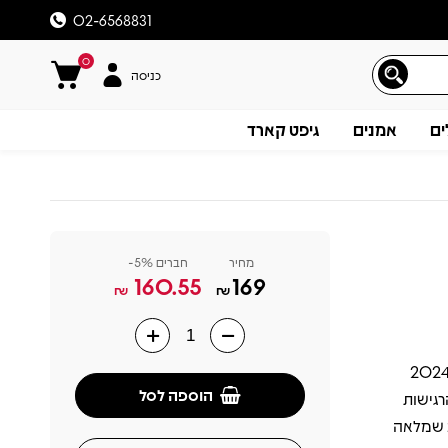
02-6568831
0
כניסה
ים
אמנים
גיפט קארד
מחיר
חברים 5%-
160.55
169
₪
₪
Who Believes In  של אלטון ג’ון וברנדי קרלייל יצא לראשונה בשנת 2024
תיאור
הוספה לסל
רגישות
ב שמלאה