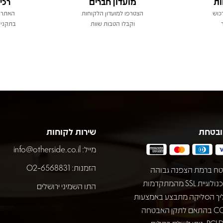
ות
מועדון חברים
רכי
כוש
הצטרפו למועדון הלקוחות
האתר 
וקבלו הטבות שוות
בתקני 
ובטחת
שירות לקוחות
מייל:
info@otherside.co.il
הזמנות: 02-6568831
ח ברמת הצפנה גבוהה
באמצעות טכנולוגיית SSL מהמתקדמות
התו השמיני ירושלים
יך הסליקה מתבצע באמצעות
חברת COMAX בהתאם לתקן האבטחה