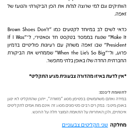
הוותיקים וגם למי שרוצה לגלות את הפן הביקורתי והנועז של
זאפה.
כדאי לשים לב במיוחד לקטעים כמו "Brown Shoes Don’t
Make It" שנוגח בממסד בטקסט חד וסאטירי, ל־"If I Was
President" שבו זאפה משחק עם רעיונות פוליטיים בדמיון
פרוע, ול־"When the Lie’s So Big" שממחיש את הביקורת
החברתית החדה שלו באופן בלתי מתפשר.
*אין לדעת באיזו מהדורה צבעונית מגיע התקליט*
לתשומת ליבכם:
במידה ואתם משתמשים בפטיפון מסוג "מזוודה", ייתכן שהתקליט לא ינוגן
באופן מיטבי. במקרים רבים פטיפונים מסוג זה אינם מותאמים לתקליטים
איכותיים, ולכן האחריות על התאמת המוצר חלה על הרוכש.
מחלקה
שני תקליטים צבעוניים