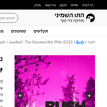
דף הבית
אודות
תקנון
צרו קשר
מגזין
תקליטים
פטיפונים
מג
לועזי
Bush
ush – Loaded - The Greatest Hits 1994-2023
/
/
23
לה