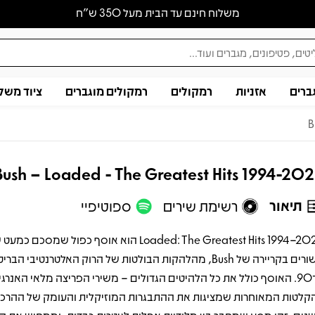
משלוח חינם עד הבית מעל 350 ש״ח
ברים
אזניות
רמקולים
רמקולים מוגברים
ציוד משל
B
Bush – Loaded - The Greatest Hits 1994-20
תיאור
רשימת שירים
ספוטיפיי
Loaded: The Greatest Hits 1994–2023 הוא אוסף כפול שמסכם
עשורים בקריירה של Bush, מהלהקות הבולטות של הרוק האלטרנטיבי הב
ה־90. האוסף כולל את כל הלהיטים הגדולים – משירי הפריצה מלאי האנרגי
קלטות המאוחרות שמציגות את ההתבגרות המוזיקלית והעומק של ההרכב