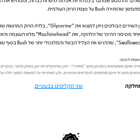
נים. זהו מסע שמחבר בין מלודיות אפלות לגיטרות כבדות, וממחיש את ה
ך שהותירה Bush על סצנת הרוק העולמית.
בין השירים הבולטים ניתן למצוא את "Glycerine", בלדת הרוק ה
לאחד מסימני ההיכר של הלהקה, את "Machinehead" מ
ומת ליבכם:
דה ואתם משתמשים בפטיפון מסוג "מזוודה", ייתכן שהתקליט לא ינוגן באופן מיטבי. במקרים 
פונים מסוג זה אינם מותאמים לתקליטים איכותיים, ולכן האחריות על התאמת המוצר חלה על 
חלקה
שני תקליטים צבעוניים