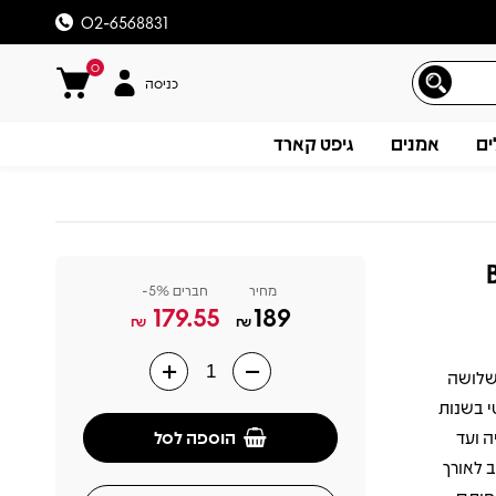
02-6568831
0
כניסה
ים
אמנים
גיפט קארד
מחיר
חברים 5%-
179.55
189
₪
₪
 כמעט שלושה
תיאור
ריטי בשנות
הוספה לסל
ה ועד
 לאורך