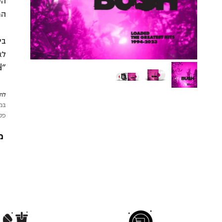
הש
המתמש
"Swallowed", שהדגיש את הצליל הבשל והמלנכולי יותר של Bush בסוף שנות ה־90.
לתש
במי
פטי
מ