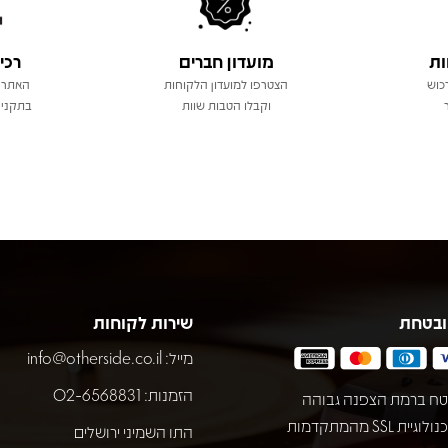
ות
מועדון חברים
רכי
כוש
הצטרפו למועדון הלקוחות
האתר 
וקבלו הטבות שוות
בתקני 
ובטחת
שירות לקוחות
מייל:
info@otherside.co.il
הזמנות: 02-6568831
ח ברמת הצפנה גבוהה
באמצעות טכנולוגיית SSL מהמתקדמות
התו השמיני ירושלים