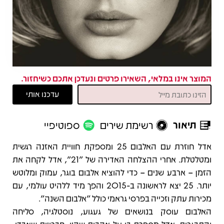
המוצר אינו במלאי, השאירו פרטים ונעדכן אתכם כשיחזור.
תיאור
רשימת שירים
ספוטיפיי
תיאור
אדל חוזרת עם האלבום 25 ומספקת חוויית האזנה רגשית
ומטלטלת. אחרי ההצלחה האדירה של "21", אדל לקחה את
הזמן – ארבע שנים – כדי להוציא אלבום בוגר, עמוק ומלוטש
יותר. 25 יצא לראשונה ב-2015 והפך מיד ללהיט עולמי, עם
מכירות עתק וזכייה בפרסי גראמי כולל "אלבום השנה".
האלבום עוסק בנושאים של געגוע, נוסטלגיה, סליחה