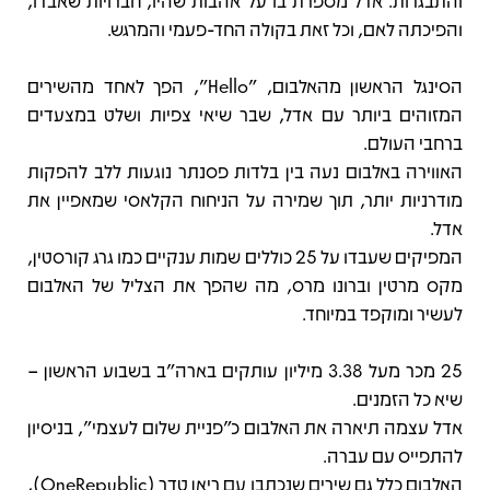
והתבגרות. אדל מספרת בו על אהבות שהיו, חברויות שאבדו,
והפיכתה לאם, וכל זאת בקולה החד-פעמי והמרגש.
הסינגל הראשון מהאלבום, "Hello", הפך לאחד מהשירים
המזוהים ביותר עם אדל, שבר שיאי צפיות ושלט במצעדים
ברחבי העולם.
האווירה באלבום נעה בין בלדות פסנתר נוגעות ללב להפקות
מודרניות יותר, תוך שמירה על הניחוח הקלאסי שמאפיין את
אדל.
המפיקים שעבדו על 25 כוללים שמות ענקיים כמו גרג קורסטין,
מקס מרטין וברונו מרס, מה שהפך את הצליל של האלבום
לעשיר ומוקפד במיוחד.
25 מכר מעל 3.38 מיליון עותקים בארה"ב בשבוע הראשון –
שיא כל הזמנים.
אדל עצמה תיארה את האלבום כ"פניית שלום לעצמי", בניסיון
להתפייס עם עברה.
האלבום כלל גם שירים שנכתבו עם ריאן טדר (OneRepublic),