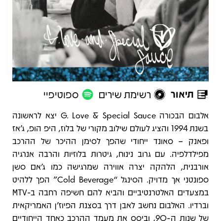
תיאור
רשימת שירים
ספוטיפיי
תיאור
אלבום הבכורה G. Love & Special Sauce יצא לראשונה
בשנת 1994 והציג לעולם שילוב מקורי של בלוז, היפ הופ, ג’אז
ופאנק – סאונד ייחודי שהפך לסימן ההיכר של ההרכב
מפילדלפיה. עם גרוב נינוח, גיטרות בלוזיות והרבה אנרגיה
אורבנית, הלהקה יצרה אווירה שמרגישה כמו ג'אם סשן
ספונטני אך מדויק. הסינגל “Cold Beverage” הפך ללהיט
במצעדים האלטרנטיביים והביא להם חשיפה רחבה ב-MTV
וברדיו. האלבום נחשב לאבן דרך בסצנת הפיוז’ן האמריקאית
של שנות ה-90, וביסס את מעמד ההרכב כאחד הייחודיים