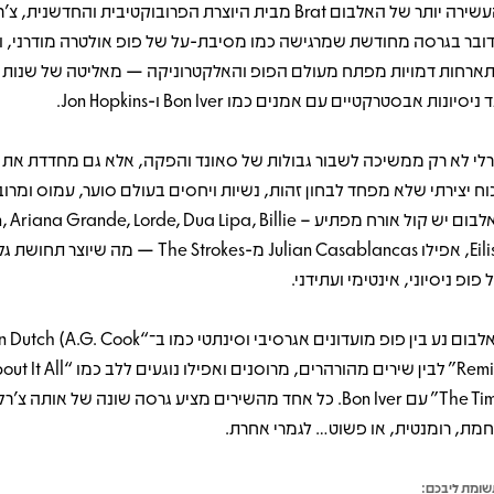
ובר בגרסה מחודשת שמרגישה כמו מסיבת-על של פופ אולטרה מודרני, ו
ארחות דמויות מפתח מעולם הפופ והאלקטרוניקה — מאליטה של שנות 
 ניסיונות אבסטרקטיים עם אמנים כמו Bon Iver ו-Jon Hopkins.
רלי לא רק ממשיכה לשבור גבולות של סאונד והפקה, אלא גם מחדדת את 
וח יצירתי שלא מפחד לבחון זהות, נשיות ויחסים בעולם סוער, עמוס ומרוב
באלבום יש קול אורח מפתיע – iana Grande, Lorde, Dua Lipa, Billie
Eilish, אפילו Julian Casablancas מ-The Strokes — מה שי
פופ ניסיוני, אינטימי ועתידני.
האלבום נע בין פופ מועדונים אגרסיבי וסינתטי כמו ב־“h (A.G. Cook
Remix)” לבין שירים מהורהרים, מרוסנים וא
The Time” עם Bon Iver. כל אחד מהשירים מציע גרסה שונה של אותה צ
חמת, רומנטית, או פשוט… לגמרי אחרת.
ומת ליבכם: