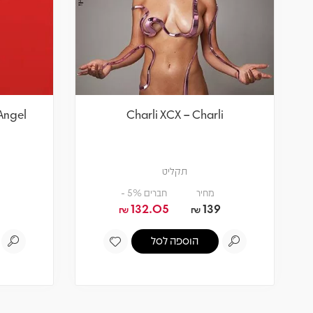
Angel
Charli XCX – Charli
תקליט
מחיר
חברים 5% -
132.05
139
₪
₪
הוספה לסל