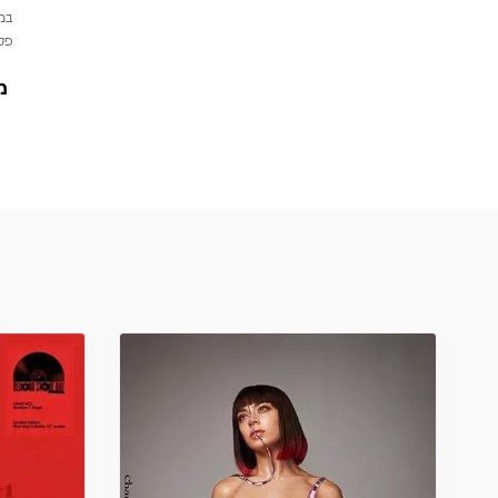
במי
פטי
מ