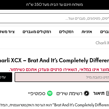
משלוח חינם עד הבית מעל 350 ש״ח
ברים
אזניות
רמקולים
רמקולים מוגברים
ציוד משל
Charli X
arli XCX – Brat And It's Completely Differe
וצר אינו במלאי, השאירו פרטים ונעדכן אתכם כשיחזור.
תיאור
רשימת שירים
ספוטיפיי
"Brat And It's Completely Different" הוא הגרסה האקסטרווגנטית,