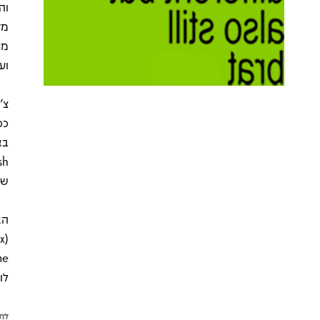
מד
מת
ועד
צ'
ככ
של 
לו
לתש