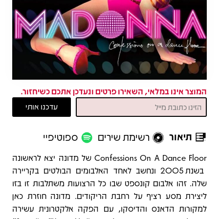
המוצר אינו במלאי, השאירו פרטים ונעדכן אתכם כשיחזור.
תיאור
רשימת שירים
ספוטיפיי
תיאור
Confessions On A Dance Floor של מדונה יצא לראשונה
בשנת 2005 ונחשב לאחד האלבומים הבולטים בקריירה
שלה. זהו אלבום קונספט שבו כל הרצועות משתלבות זו בזו
ליצירת מסע רציף על רחבת הריקודים. מדונה חוזרת כאן
למקורות הדאנס והדיסקו, עם הפקה אלקטרונית עשירה