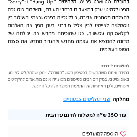
בהובלת סטיוארט פרייס. הלהיטים “Hung Up” ו-“Sorry”
הפכו ללהיטי ענק במצעדים ברחבי העולם, והאלבום כולו זכה
להצלחה מסחרית אדירה, כולל זכייה בפרס גראמי. השילוב בין
נוסטלגיה לאייטיז לבין צליל מודרני ורענן הפך את האלבום
לקלאסיקה עכשווית, כזו שהוכיחה מחדש את יכולתה של
מדונה להמציא את עצמה מחדש ולהגדיר מחדש את סצנת
הפופ העולמית.
לתשומת ליבכם:
במידה ואתם משתמשים בפטיפון מסוג "מזוודה", ייתכן שהתקליט לא ינוגן
באופן מיטבי. במקרים רבים פטיפונים מסוג זה אינם מותאמים לתקליטים
איכותיים, ולכן האחריות על התאמת המוצר חלה על הרוכש.
מחלקה
שני תקליטים צבעוניים
עוד
350 ש"ח
למשלוח לחינם עד הבית
הוספה למועדפים