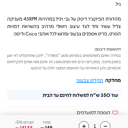
גיל.
מהדורת הפיקצ’ר דיסק על גבי ויניל במהירות 45RPM מעניקה
צליל עשיר וחד לצד עיצוב ויזואלי מרהיב בהשראת דמויות
הסרט, פריט אספנים צבעוני ומרגש לכל אוהבי Coco ודיסני.
לתשומת ליבכם:
במידה ואתם משתמשים בפטיפון מסוג "מזוודה", ייתכן שהתקליט לא ינוגן
באופן מיטבי. במקרים רבים פטיפונים מסוג זה אינם מותאמים לתקליטים
איכותיים, ולכן האחריות על התאמת המוצר חלה על הרוכש.
מחלקה
תקליט צבעוני
עוד
350 ש"ח
למשלוח לחינם עד הבית
הוספה למועדפים
מחיר
חברים 5%-
שלחו הודעה בוואצאפ
141.55
149
₪
₪