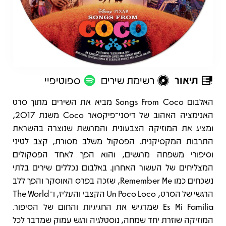
תיאור
רשימת שירים
ספוטיפיי
תיאור
האלבום Songs From Coco מביא את השירים מתוך סרט
האנימציה האהוב של דיסני־פיקסאר Coco משנת 2017,
ומציג את המוזיקה הצבעונית והמרגשת שנוצרה בהשראת
התרבות המקסיקנית. הפסקול משלב מסורת, קצב לטיני
וסיפורי משפחה מרגשים, והוא הפך לאחד הפסקולים
המצליחים של העשור האחרון. באלבום נכללים שירים בלתי
נשכחים כמו Remember Me, שזכה בפרס האוסקר והפך ללב
הרגשי של הסרט, ‏Un Poco Loco הקצבי והעליז, ו־The World
Es Mi Familia שמדגיש את החגיגיות והחום של הסיפור.
המוזיקה שוזרת יחד שמחה, נוסטלגיה ורגש עמוק שמדבר לכל