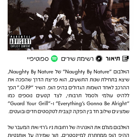
תיאור
רשימת שירים
ספוטיפיי
תיאור
האלבום "Naughty By Nature" של Naughty By Nature,
שיצא בתחילת שנות התשעים, הוא פריצת הדרך שהפכה את
ההרכב לאחד השמות הגדולים בהיפ הופ. השיר "O.P.P." הפך
ללהיט עולמי ולסמל תרבותי, לצד קטעים נוספים כמו
"Everything’s Gonna Be Alright" ו-"Guard Your Grill"
שמציגים שילוב חד בין הפקה קצבית לטקסטים חדים ובועטים.
האלבום מגלם את האנרגיה של רחובות ניו ג’רזי ואת המעבר של
ההיפ הופ ממחתרת למיינסטרים, תוך שמירה על אותנטיות