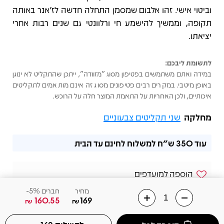
וביטוי אישי. זהו אלבום שמסמן התחלה חדשה לז’אנר באותה
תקופה, וממשיך להישמע חי ורלוונטי גם שנים רבות אחרי
יציאתו.
לתשומת ליבכם:
במידה ואתם משתמשים בפטיפון מסוג "מזוודה", ייתכן שהתקליט לא ינוגן
באופן מיטבי. במקרים רבים פטיפונים מסוג זה אינם מותאמים לתקליטים
איכותיים, ולכן האחריות על התאמת המוצר חלה על הרוכש.
מחלקה
שני תקליטים צבעוניים
עוד
350 ש"ח
למשלוח לחינם עד הבית
הוספה למועדפים
מחיר
חברים 5%-
שלחו הודעה בוואצאפ
160.55
169
₪
₪
02-6568831